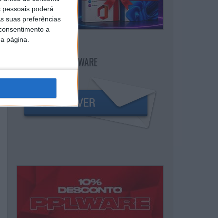
 pessoais poderá
s suas preferências
 consentimento a
da página.
NEWSLETTER PPLWARE