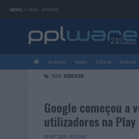
MENU
MAIL
JORNAIS
Análises
Apple
Ciência
Android
TAGS:
VERIFICAR
Google começou a ve
utilizadores na Play
29 OUT 2025
·
NOTÍCIAS