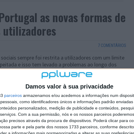
 Portugal as novas formas de
 utilizadores
7 COMENTÁRIOS
sociais sempre foi restrita a utilizadores com um limite
peitada e isso tem levado a problemas ao longo dos
imples.
m sido procuradas alternativas para validar as contas
Damos valor à sua privacidade
ma solução em utilização em alguns países, que agora
33
parceiros
armazenamos e/ou acedemos a informações num dispositi
rificar a idade dos utilizadores.
essoais, como identificadores únicos e informações padrão enviadas 
conteúdos personalizados, medição de publicidade e conteúdos, pesqui
serviços.
Com a sua permissão, nós e os nossos parceiros poderemos 
ção precisos através da procura de dispositivos. Poderá clicar para co
ossa parte e pela parte dos nossos 1733 parceiros, conforme descrit
eder a informações mais pormenorizadas e alterar as suas preferência