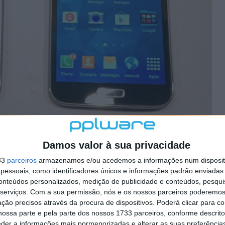
Damos valor à sua privacidade
33
parceiros
armazenamos e/ou acedemos a informações num dispositi
essoais, como identificadores únicos e informações padrão enviadas 
ndroid 4.4.2 KitKat oficial
conteúdos personalizados, medição de publicidade e conteúdos, pesqui
serviços.
Com a sua permissão, nós e os nossos parceiros poderemos 
ção precisos através da procura de dispositivos. Poderá clicar para co
ossa parte e pela parte dos nossos 1733 parceiros, conforme descrit
eder a informações mais pormenorizadas e alterar as suas preferência