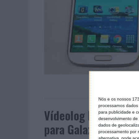
Nós e os nossos 17
processamos dados p
Vídeolog Pplware – A
para publicidade e 
desenvolvimento de 
para Galaxy S4
dados de geolocaliza
processamento por n
alternativa, pode ac