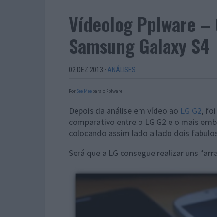
Vídeolog Pplware –
Samsung Galaxy S4
02 DEZ 2013
·
ANÁLISES
Por
See Mee
para o Pplware
Depois da análise em vídeo ao
LG G2
, fo
comparativo entre o LG G2 e o mais emb
colocando assim lado a lado dois fabul
Será que a LG consegue realizar uns “a