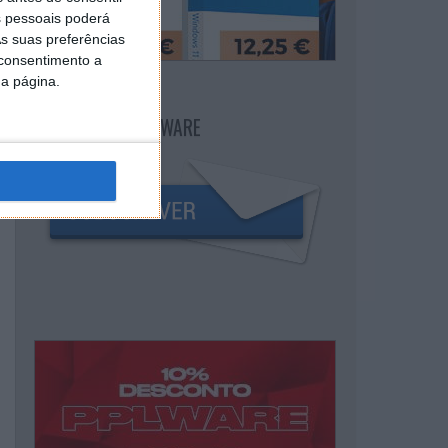
 pessoais poderá
s suas preferências
 consentimento a
da página.
NEWSLETTER PPLWARE