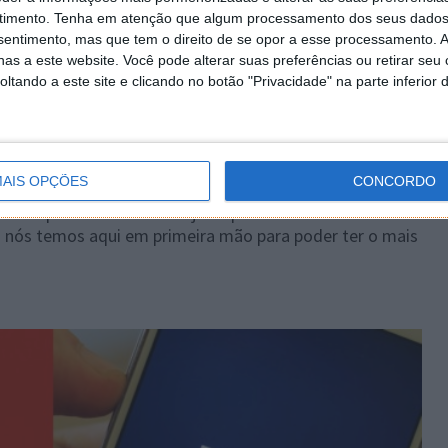
91 COMENTÁRIOS
timento.
Tenha em atenção que algum processamento dos seus dados
nsentimento, mas que tem o direito de se opor a esse processamento. A
as a este website. Você pode alterar suas preferências ou retirar seu
tando a este site e clicando no botão "Privacidade" na parte inferior 
al da Samsung do Android 4.4.2 KitKat?!
ação do Moto G para o KitKat, a Samsung correu e
ndo como base a versão 4.4.2 do Android, a mais
AIS OPÇÕES
CONCORDO
UFNA1) é destinada para os modelos europeus do Galaxy
a-se que a versão OTA seja disponibilizada em
nós temos aqui em primeira mão para poder ter o mais