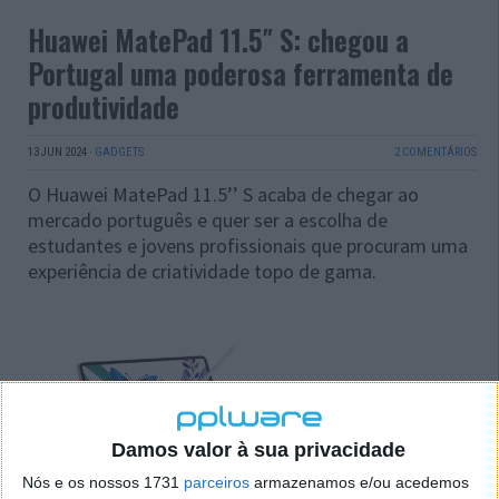
Huawei MatePad 11.5″ S: chegou a
Portugal uma poderosa ferramenta de
produtividade
13 JUN 2024
·
GADGETS
2 COMENTÁRIOS
O Huawei MatePad 11.5’’ S acaba de chegar ao
mercado português e quer ser a escolha de
estudantes e jovens profissionais que procuram uma
experiência de criatividade topo de gama.
Damos valor à sua privacidade
Nós e os nossos 1731
parceiros
armazenamos e/ou acedemos