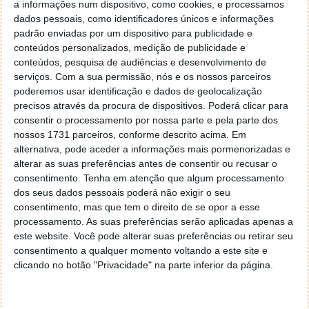
a informações num dispositivo, como cookies, e processamos
dados pessoais, como identificadores únicos e informações
padrão enviadas por um dispositivo para publicidade e
conteúdos personalizados, medição de publicidade e
conteúdos, pesquisa de audiências e desenvolvimento de
serviços.
Com a sua permissão, nós e os nossos parceiros
poderemos usar identificação e dados de geolocalização
Huawei não olhou a meios para
precisos através da procura de dispositivos. Poderá clicar para
surpreender: espreite os novos relógios
consentir o processamento por nossa parte e pela parte dos
nossos 1731 parceiros, conforme descrito acima. Em
a preço apetecível
alternativa, pode aceder a informações mais pormenorizadas e
alterar as suas preferências antes de consentir ou recusar o
07 MAI 2024
·
GADGETS
7 COMENTÁRIOS
consentimento.
Tenha em atenção que algum processamento
dos seus dados pessoais poderá não exigir o seu
A relevância da Huawei no mercado tecnológico é já
consentimento, mas que tem o direito de se opor a esse
indiscutível, estando a marca a reunir uma base
processamento. As suas preferências serão aplicadas apenas a
sólida de adeptos. De facto, isto deve-se aos
este website. Você pode alterar suas preferências ou retirar seu
produtos competentes que coloca na mão de
consentimento a qualquer momento voltando a este site e
utilizadores cada vez mais exigentes. Em mais uma
clicando no botão "Privacidade" na parte inferior da página.
série de novidades, a marca tomou o Dubai e
apresentou novos dispositivos: o renovado Watch Fit