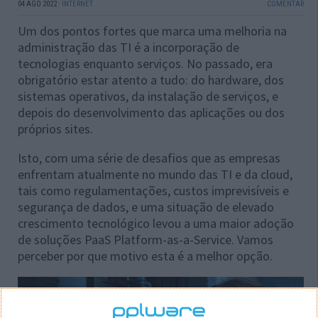
04 AGO 2022
·
INTERNET
COMENTAR
Um dos pontos fortes que marca uma melhoria na
administração das TI é a incorporação de
tecnologias enquanto serviços. No passado, era
obrigatório estar atento a tudo: do hardware, dos
sistemas operativos, da instalação de serviços, e
depois do desenvolvimento das aplicações ou dos
próprios sites.
Isto, com uma série de desafios que as empresas
enfrentam atualmente no mundo das TI e da cloud,
tais como regulamentações, custos imprevisíveis e
segurança de dados, e uma situação de elevado
crescimento tecnológico levou a uma maior adoção
de soluções PaaS Platform-as-a-Service. Vamos
perceber por que motivo esta é a melhor opção.