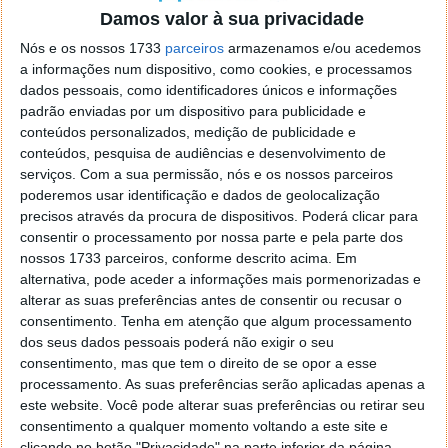
Damos valor à sua privacidade
Nós e os nossos 1733
parceiros
armazenamos e/ou acedemos
a informações num dispositivo, como cookies, e processamos
dados pessoais, como identificadores únicos e informações
padrão enviadas por um dispositivo para publicidade e
conteúdos personalizados, medição de publicidade e
conteúdos, pesquisa de audiências e desenvolvimento de
serviços.
Com a sua permissão, nós e os nossos parceiros
poderemos usar identificação e dados de geolocalização
precisos através da procura de dispositivos. Poderá clicar para
consentir o processamento por nossa parte e pela parte dos
nossos 1733 parceiros, conforme descrito acima. Em
alternativa, pode aceder a informações mais pormenorizadas e
Construa o seu website em apenas 5
alterar as suas preferências antes de consentir ou recusar o
passos
consentimento.
Tenha em atenção que algum processamento
dos seus dados pessoais poderá não exigir o seu
consentimento, mas que tem o direito de se opor a esse
15 NOV 2021
·
·
INTERNET
12 COMENTÁRIOS
PUB
processamento. As suas preferências serão aplicadas apenas a
“Construa o seu website em apenas 5 passos” não é
este website. Você pode alterar suas preferências ou retirar seu
apenas um título: é uma realidade simples que nos
consentimento a qualquer momento voltando a este site e
clicando no botão "Privacidade" na parte inferior da página.