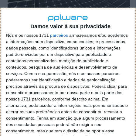
Damos valor à sua privacidade
Nós e os nossos 1731
parceiros
armazenamos e/ou acedemos
Matos Fernandes: Portugal não vai
a informações num dispositivo, como cookies, e processamos
dados pessoais, como identificadores únicos e informações
explorar lítio “a todo o custo”
padrão enviadas por um dispositivo para publicidade e
conteúdos personalizados, medição de publicidade e
28 SET 2020
·
NOTÍCIAS
23 COMENTÁRIOS
conteúdos, pesquisa de audiências e desenvolvimento de
serviços.
Com a sua permissão, nós e os nossos parceiros
O lítio tem uma enorme importância na economia do
poderemos usar identificação e dados de geolocalização
mundo, tanto no presente como no futuro. Portugal
precisos através da procura de dispositivos. Poderá clicar para
está entre os países com grandes potencialidades na
consentir o processamento por nossa parte e pela parte dos
extração deste minério. Dizem até que este metal
nossos 1731 parceiros, conforme descrito acima. Em
alcalino é o “petróleo de Portugal”. O ministro do
alternativa, pode aceder a informações mais pormenorizadas e
Ambiente, Matos Fernandes, afirmou hoje que
alterar as suas preferências antes de consentir ou recusar o
Portugal não vai explorar o lítio “a todo o custo”.
consentimento.
Tenha em atenção que algum processamento
dos seus dados pessoais poderá não exigir o seu
consentimento, mas que tem o direito de se opor a esse