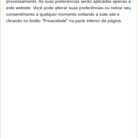
processamento. As suas preferências serão aplicadas apenas a
este website. Você pode alterar suas preferências ou retirar seu
consentimento a qualquer momento voltando a este site e
clicando no botão "Privacidade" na parte inferior da página.
Quem comprar carros diesel não terá
valor na troca daqui a 4 anos…
28 JAN 2019
·
MOTORES/ENERGIA
150 COMENTÁRIOS
Com o contínuo crescimento do segmento dos