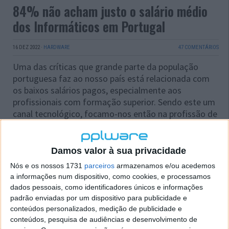
84% não acham justo o salário médio
dos Informáticos em Portugal
16 DEZ 2022
·
HARDWARE
47 COMENTÁRIOS
Uma das críticas que grande parte da população
portuguesa faz ao nosso país está relacionada com
os baixos salários pagos, especialmente aos
profissionais com formação superior. Sendo este um
canal tecnológico, focamo-nos então na profissão de
Informático.
Como tal, questionámos os nossos leitores sobre se
Damos valor à sua privacidade
acham ou não justo o salário médio que os
Nós e os nossos 1731
parceiros
armazenamos e/ou acedemos
Informáticos ganham em Portugal. E a esmagadora
a informações num dispositivo, como cookies, e processamos
maioria respondeu que ‘não’. Vamos então conhecer
dados pessoais, como identificadores únicos e informações
todos os resultados.
padrão enviadas por um dispositivo para publicidade e
conteúdos personalizados, medição de publicidade e
conteúdos, pesquisa de audiências e desenvolvimento de