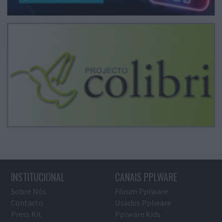
INSTITUCIONAL
CANAIS PPLWARE
Sobre Nós
Fórum Pplware
Contacto
Usados Pplware
Press Kit
Pplware Kids