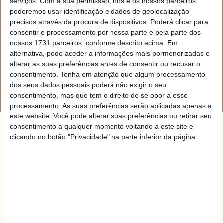
serviços.
Com a sua permissão, nós e os nossos parceiros
poderemos usar identificação e dados de geolocalização
precisos através da procura de dispositivos. Poderá clicar para
consentir o processamento por nossa parte e pela parte dos
nossos 1731 parceiros, conforme descrito acima. Em
alternativa, pode aceder a informações mais pormenorizadas e
alterar as suas preferências antes de consentir ou recusar o
consentimento.
Tenha em atenção que algum processamento
dos seus dados pessoais poderá não exigir o seu
consentimento, mas que tem o direito de se opor a esse
processamento. As suas preferências serão aplicadas apenas a
este website. Você pode alterar suas preferências ou retirar seu
consentimento a qualquer momento voltando a este site e
clicando no botão "Privacidade" na parte inferior da página.
Questão: Acha justo o salário médio dos
Informáticos em Portugal?
09 DEZ 2022
·
HARDWARE
84 COMENTÁRIOS
Uma das críticas que nós portugueses deixamos ao
nosso país é o baixo valor dos salários pagos por cá,
comparativamente aos pagos noutros países,