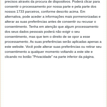
precisos através da procura de dispositivos. Poderá clicar para
consentir o processamento por nossa parte e pela parte dos
nossos 1733 parceiros, conforme descrito acima. Em
alternativa, pode aceder a informações mais pormenorizadas e
alterar as suas preferências antes de consentir ou recusar o
consentimento.
Tenha em atenção que algum processamento
dos seus dados pessoais poderá não exigir o seu
consentimento, mas que tem o direito de se opor a esse
processamento. As suas preferências serão aplicadas apenas a
este website. Você pode alterar suas preferências ou retirar seu
consentimento a qualquer momento voltando a este site e
clicando no botão "Privacidade" na parte inferior da página.
Facebook: Novo recurso permitirá
nomear “especialistas” para travar
desinformação
18 JUL 2021
·
REDES SOCIAIS
38 COMENTÁRIOS
Com a pandemia, o mundo conheceu uma dimensão