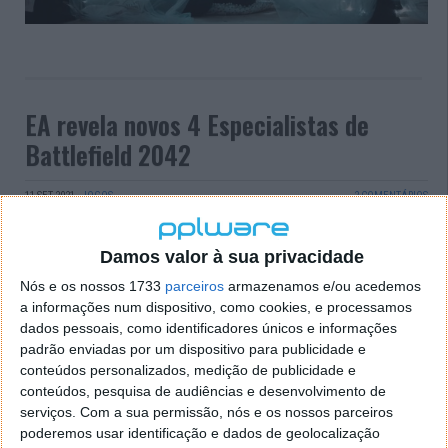
EA revela novos 4 Especialistas de
Battlefield 2042
11 SET 2021
·
JOGOS
2 COMENTÁRIOS
Battlefield 2042 acelera para a ação e o Teatro de
Operações, aos poucos vai-se revelando. Desta feita,
Damos valor à sua privacidade
a Electronic Arts revelou 4 novos vídeos sobre 4 dos
Nós e os nossos 1733
parceiros
armazenamos e/ou acedemos
Especialistas que iremos encontrar no jogo.
a informações num dispositivo, como cookies, e processamos
dados pessoais, como identificadores únicos e informações
Venham vê-los e conhecer melhor estes membros
padrão enviadas por um dispositivo para publicidade e
das forças especiais que vão dar luta em Battlefield
conteúdos personalizados, medição de publicidade e
2042.
conteúdos, pesquisa de audiências e desenvolvimento de
serviços.
Com a sua permissão, nós e os nossos parceiros
poderemos usar identificação e dados de geolocalização