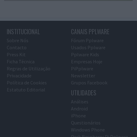
INSTITUCIONAL
CANAIS PPLWARE
Sobre Nós
Fórum Pplware
Contacto
Usados Pplware
Press Kit
Pplware Kids
Ficha Técnica
Empresas Hoje
Regras de Utilização
PiPplware
Privacidade
Newsletter
Política de Cookies
Grupos Facebook
Estatuto Editorial
UTILIDADES
Análises
Android
iPhone
Questionários
Windows Phone
Pack Raspberry Pi Pplware