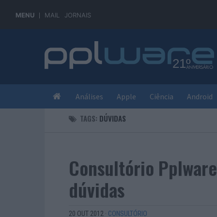
MENU
MAIL
JORNAIS
Análises
Apple
Ciência
Android
TAGS:
DÚVIDAS
Consultório Pplware
dúvidas
20 OUT 2012
·
CONSULTÓRIO