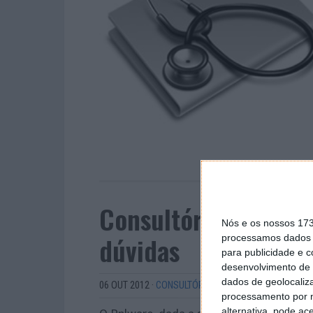
Consultório Pplware
Nós e os nossos 17
dúvidas
processamos dados p
para publicidade e 
desenvolvimento de 
dados de geolocaliza
06 OUT 2012
·
CONSULTÓRIO
processamento por n
alternativa, pode ac