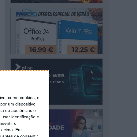
vo, como cookies, e
por um dispositivo
sa de audiências e
usar identificação e
nsentir o
o acima. Em
s antes de consentir