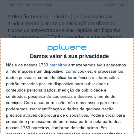
11 OUT 2025
·
MOTORES/ENERGIA
68 COMENTÁRIOS
A Direção-Geral de Trânsito (DGT) está a impor
gradualmente o limite de 100 km/h em diversos
troços de autoestradas e vias rápidas em Espanha.
Curiosamente a DGT não procedeu a alterações no
Código da Estrada.
Damos valor à sua privacidade
Nós e os nossos 1733
parceiros
armazenamos e/ou acedemos
a informações num dispositivo, como cookies, e processamos
dados pessoais, como identificadores únicos e informações
padrão enviadas por um dispositivo para publicidade e
conteúdos personalizados, medição de publicidade e
conteúdos, pesquisa de audiências e desenvolvimento de
serviços.
Com a sua permissão, nós e os nossos parceiros
poderemos usar identificação e dados de geolocalização
precisos através da procura de dispositivos. Poderá clicar para
consentir o processamento por nossa parte e pela parte dos
nossos 1733 parceiros, conforme descrito acima. Em