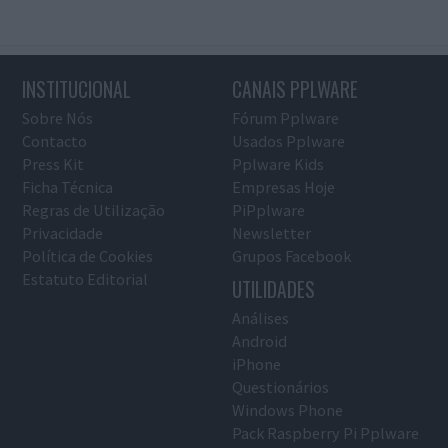
INSTITUCIONAL
CANAIS PPLWARE
Sobre Nós
Fórum Pplware
Contacto
Usados Pplware
Press Kit
Pplware Kids
Ficha Técnica
Empresas Hoje
Regras de Utilização
PiPplware
Privacidade
Newsletter
Política de Cookies
Grupos Facebook
Estatuto Editorial
UTILIDADES
Análises
Android
iPhone
Questionários
Windows Phone
Pack Raspberry Pi Pplware