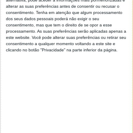
alternativa, pode aceder a informações mais pormenorizadas e
alterar as suas preferências antes de consentir ou recusar o
consentimento.
Tenha em atenção que algum processamento
Novo sinal de trânsito S-991f gera
dos seus dados pessoais poderá não exigir o seu
confusão! Afinal o que significa?
consentimento, mas que tem o direito de se opor a esse
processamento. As suas preferências serão aplicadas apenas a
este website. Você pode alterar suas preferências ou retirar seu
28 AGO 2025
·
MOTORES/ENERGIA
72 COMENTÁRIOS
consentimento a qualquer momento voltando a este site e
A introdução de nova sinalética nas estradas não
clicando no botão "Privacidade" na parte inferior da página.
acontece só em Portugal. De acordo com relatos
recentes, o novo sinal de trânsito S-991f está a gerar
uma grande confusão. Mas afinal o que significa?