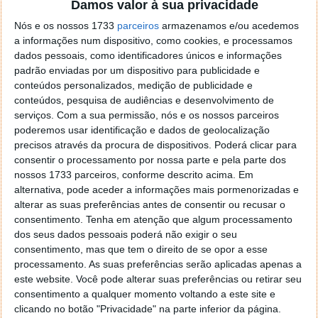
Damos valor à sua privacidade
Nós e os nossos 1733
parceiros
armazenamos e/ou acedemos
a informações num dispositivo, como cookies, e processamos
dados pessoais, como identificadores únicos e informações
padrão enviadas por um dispositivo para publicidade e
conteúdos personalizados, medição de publicidade e
conteúdos, pesquisa de audiências e desenvolvimento de
serviços.
Com a sua permissão, nós e os nossos parceiros
poderemos usar identificação e dados de geolocalização
precisos através da procura de dispositivos. Poderá clicar para
consentir o processamento por nossa parte e pela parte dos
nossos 1733 parceiros, conforme descrito acima. Em
Firefox 25 está disponível para todos
alternativa, pode aceder a informações mais pormenorizadas e
actualizarem
alterar as suas preferências antes de consentir ou recusar o
consentimento.
Tenha em atenção que algum processamento
dos seus dados pessoais poderá não exigir o seu
29 OUT 2013
·
BROWSERS
7 COMENTÁRIOS
consentimento, mas que tem o direito de se opor a esse
Como vem sendo hábito, a Mozilla cumpre
processamento. As suas preferências serão aplicadas apenas a
escrupulosamente as datas de lançamento das novas
este website. Você pode alterar suas preferências ou retirar seu
versões do Firefox. Foi apenas há um mês e meio que
consentimento a qualquer momento voltando a este site e
a
versão 24
chegou e já a versão 25 está disponível
clicando no botão "Privacidade" na parte inferior da página.