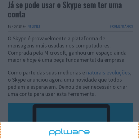
Já se pode usar o Skype sem ter uma
conta
16 NOV 2016
·
INTERNET
9 COMENTÁRIOS
O Skype é provavelmente a plataforma de
mensagens mais usadas nos computadores.
Comprada pela Microsoft, ganhou um espaço ainda
maior e hoje é uma peça fundamental da empresa.
Como parte das suas melhorias e
naturais evoluções
,
o Skype anunciou agora uma novidade que todos
pediam e esperavam. Deixou de ser necessário criar
uma conta para usar esta ferramenta.