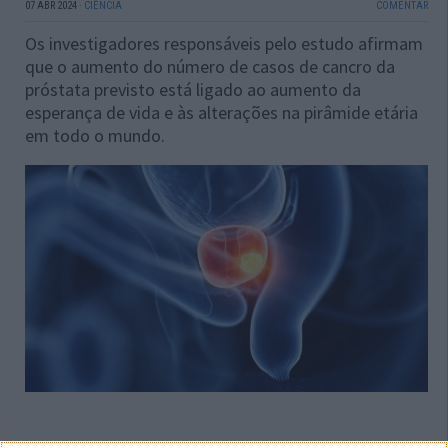
07 ABR 2024
·
CIÊNCIA
COMENTAR
Os investigadores responsáveis pelo estudo afirmam
que o aumento do número de casos de cancro da
próstata previsto está ligado ao aumento da
esperança de vida e às alterações na pirâmide etária
em todo o mundo.