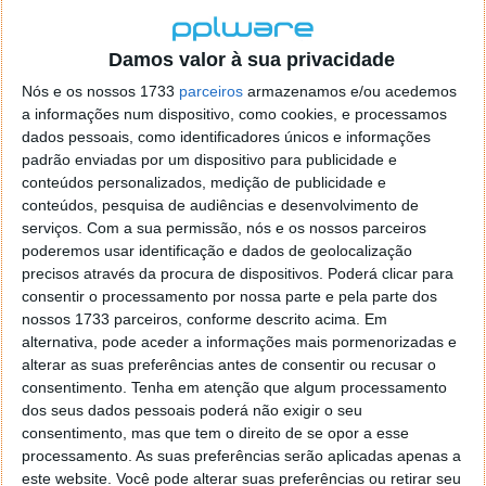
Melhoria da condição física reduz o
Damos valor à sua privacidade
risco de cancro da próstata, diz estudo
Nós e os nossos 1733
parceiros
armazenamos e/ou acedemos
a informações num dispositivo, como cookies, e processamos
03 FEV 2024
·
CIÊNCIA
7 COMENTÁRIOS
dados pessoais, como identificadores únicos e informações
padrão enviadas por um dispositivo para publicidade e
A atividade física é, comprovadamente, benéfica e
conteúdos personalizados, medição de publicidade e
este estudo é mais uma prova nesse sentido. O risco
conteúdos, pesquisa de audiências e desenvolvimento de
de cancro na próstata é reduzido por via da melhoria
serviços.
Com a sua permissão, nós e os nossos parceiros
da condição física.
poderemos usar identificação e dados de geolocalização
precisos através da procura de dispositivos. Poderá clicar para
consentir o processamento por nossa parte e pela parte dos
nossos 1733 parceiros, conforme descrito acima. Em
alternativa, pode aceder a informações mais pormenorizadas e
alterar as suas preferências antes de consentir ou recusar o
consentimento.
Tenha em atenção que algum processamento
dos seus dados pessoais poderá não exigir o seu
consentimento, mas que tem o direito de se opor a esse
processamento. As suas preferências serão aplicadas apenas a
este website. Você pode alterar suas preferências ou retirar seu