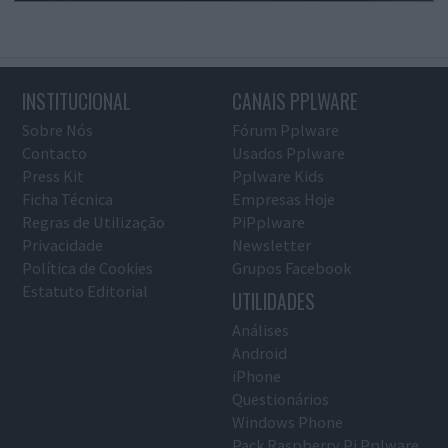
INSTITUCIONAL
CANAIS PPLWARE
Sobre Nós
Fórum Pplware
Contacto
Usados Pplware
Press Kit
Pplware Kids
Ficha Técnica
Empresas Hoje
Regras de Utilização
PiPplware
Privacidade
Newsletter
Política de Cookies
Grupos Facebook
Estatuto Editorial
UTILIDADES
Análises
Android
iPhone
Questionários
Windows Phone
Pack Raspberry Pi Pplware