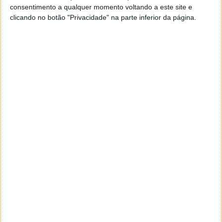
consentimento a qualquer momento voltando a este site e
clicando no botão "Privacidade" na parte inferior da página.
Operação inovadora pode curar o
cancro da próstata em apenas uma
hora
24 NOV 2022
·
CIÊNCIA
18 COMENTÁRIOS
Estando o mês de novembro a terminar, falamos-lhe
de um novo tratamento que pode vir a mudar vidas.
Trata-se de uma intervenção que pode curar o cancro
da próstata em apenas uma hora. Sem que seja
necessária uma cirurgia, o procedimento implica
apenas correntes elétricas direcionadas.
É um passo gigante no tratamento do cancro da