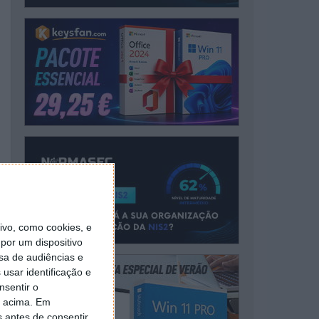
vo, como cookies, e
por um dispositivo
sa de audiências e
usar identificação e
nsentir o
o acima. Em
s antes de consentir