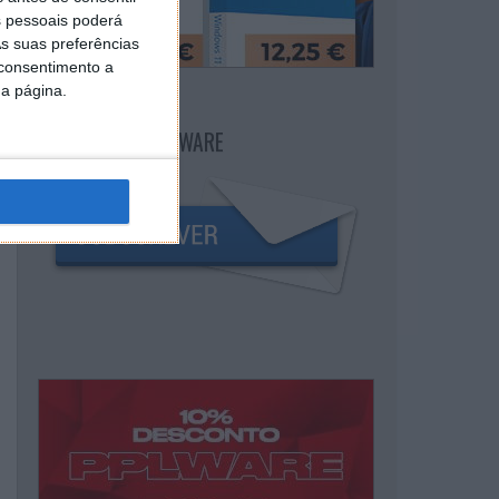
 pessoais poderá
s suas preferências
 consentimento a
da página.
NEWSLETTER PPLWARE