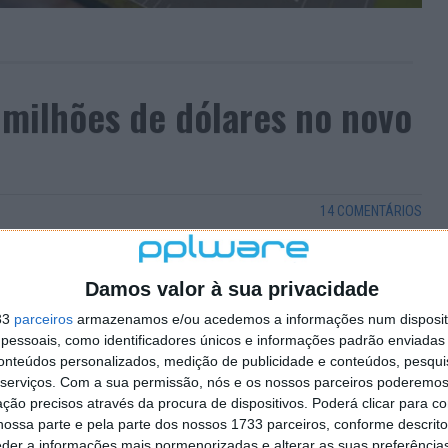
 milhões de dólares no novo
14 COMENTÁRIOS
nológico, a Apple conta com uma vasta equipa
nunciou que tem planos para abrir um novo campus na
Damos valor à sua privacidade
Estados Unidos da América. Nesse novo espaço, vai
33
parceiros
armazenamos e/ou acedemos a informações num dispositi
essoais, como identificadores únicos e informações padrão enviadas 
nte de Cupertino vai investir cerca de mil milhões de
conteúdos personalizados, medição de publicidade e conteúdos, pesqui
serviços.
Com a sua permissão, nós e os nossos parceiros poderemos 
ção precisos através da procura de dispositivos. Poderá clicar para co
ossa parte e pela parte dos nossos 1733 parceiros, conforme descrit
eder a informações mais pormenorizadas e alterar as suas preferência