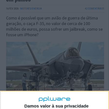
16 FEV 2026
·
MOTORES/ENERGIA
42 COMENTÁRIOS
Como é possível que um avião de guerra de última
geração, o caça F-35, no valor de cerca de 100
milhões de euros, possa sofrer um jailbreak, como se
fosse um iPhone?
Damos valor à sua privacidade