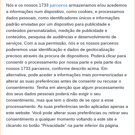
Nós e os nossos 1733
parceiros
armazenamos e/ou acedemos
a informações num dispositivo, como cookies, e processamos
Drone da Boeing realiza 1.º
dados pessoais, como identificadores únicos e informações
reabastecimento aéreo de um caça F-
padrão enviadas por um dispositivo para publicidade e
conteúdos personalizados, medição de publicidade e
35 [vídeo]
conteúdos, pesquisa de audiências e desenvolvimento de
serviços.
Com a sua permissão, nós e os nossos parceiros
16 SET 2021
·
MOTORES/ENERGIA
9 COMENTÁRIOS
poderemos usar identificação e dados de geolocalização
precisos através da procura de dispositivos. Poderá clicar para
Os drones estão a substituir os pilotos humanos e a
consentir o processamento por nossa parte e pela parte dos
aviação remota começa a estender-se aos mais
nossos 1733 parceiros, conforme descrito acima. Em
diversos cenários. Dos veículos aéreos não tripulados
alternativa, pode aceder a informações mais pormenorizadas e
(VANT) de reconhecimento até aos mais furtivos,
alterar as suas preferências antes de consentir ou recusar o
equipados com mísseis e que desempenham ataques
consentimento.
Tenha em atenção que algum processamento
estratégicos, estão já em uso evitando assim
dos seus dados pessoais poderá não exigir o seu
possíveis baixas. Agora, a Boeing deu a conhecer um
consentimento, mas que tem o direito de se opor a esse
drone de abastecimento que alimentou em pleno voo
processamento. As suas preferências serão aplicadas apenas a
um caça F-35.
este website. Você pode alterar suas preferências ou retirar seu
consentimento a qualquer momento voltando a este site e
Este tipo de equipamentos é essencial à estratégia
clicando no botão "Privacidade" na parte inferior da página.
militar dos EUA na sua gigante capacidade de