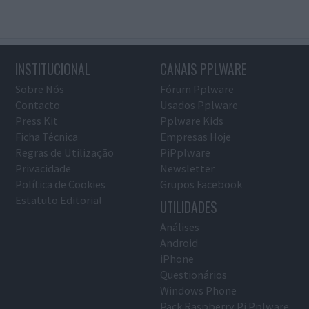
INSTITUCIONAL
CANAIS PPLWARE
Sobre Nós
Fórum Pplware
Contacto
Usados Pplware
Press Kit
Pplware Kids
Ficha Técnica
Empresas Hoje
Regras de Utilização
PiPplware
Privacidade
Newsletter
Política de Cookies
Grupos Facebook
Estatuto Editorial
UTILIDADES
Análises
Android
iPhone
Questionários
Windows Phone
Pack Raspberry Pi Pplware