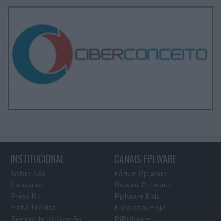
INSTITUCIONAL
CANAIS PPLWARE
Sobre Nós
Fórum Pplware
Contacto
Usados Pplware
Press Kit
Pplware Kids
Ficha Técnica
Empresas Hoje
Regras de Utilização
PiPplware