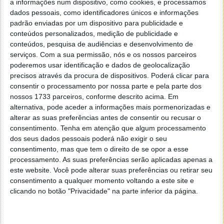
a informações num dispositivo, como cookies, e processamos
13 DEZ 2022
·
MOTORES/ENERGIA
30 COMENTÁRIOS
dados pessoais, como identificadores únicos e informações
padrão enviadas por um dispositivo para publicidade e
Portugal está “debaixo de água”. As notícias que nos
conteúdos personalizados, medição de publicidade e
chegam de vários pontos do país revelam situações
conteúdos, pesquisa de audiências e desenvolvimento de
críticas, com especial destaque para Lisboa. Está a
serviços.
Com a sua permissão, nós e os nossos parceiros
ser aconselhado que as pessoas não saiam de casa
poderemos usar identificação e dados de geolocalização
nem se desloquem à capital.
precisos através da procura de dispositivos. Poderá clicar para
consentir o processamento por nossa parte e pela parte dos
Na estrada também é preciso muito cuidado,
nossos 1733 parceiros, conforme descrito acima. Em
especialmente com a
aquaplanagem (lençol de água).
alternativa, pode aceder a informações mais pormenorizadas e
Saiba o que é e o que fazer.
alterar as suas preferências antes de consentir ou recusar o
consentimento.
Tenha em atenção que algum processamento
dos seus dados pessoais poderá não exigir o seu
consentimento, mas que tem o direito de se opor a esse
processamento. As suas preferências serão aplicadas apenas a
este website. Você pode alterar suas preferências ou retirar seu
consentimento a qualquer momento voltando a este site e
clicando no botão "Privacidade" na parte inferior da página.