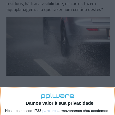
resíduos, há fraca visibilidade, os carros fazem
aquaplanagem… o que fazer num cenário destes?
O que fazer se o seu carro entrar num
Damos valor à sua privacidade
“lençol de água”?
Nós e os nossos 1733
parceiros
armazenamos e/ou acedemos