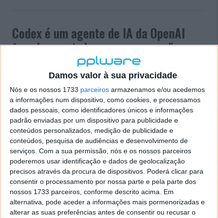
Codex é um agente de IA da OpenAI
focado em ajudar na programação
17 MAI 2025
·
INTELIGÊNCIA ARTIFICIAL
COMENTAR
Damos valor à sua privacidade
A OpenAI apresentou o Codex, um agente de IA que
Nós e os nossos 1733
parceiros
armazenamos e/ou acedemos
se pode programar de forma autónoma. Os criadores
a informações num dispositivo, como cookies, e processamos
do ChatGPT anteciparam-se à Google ao Gemini,
dados pessoais, como identificadores únicos e informações
com um anúncio oficial. O Codex consegue lidar com
padrão enviadas por um dispositivo para publicidade e
diversas tarefas de engenharia de software e pode
conteúdos personalizados, medição de publicidade e
tornar-se um auxiliar para os programadores
conteúdos, pesquisa de audiências e desenvolvimento de
serviços.
Com a sua permissão, nós e os nossos parceiros
humanos.
poderemos usar identificação e dados de geolocalização
precisos através da procura de dispositivos. Poderá clicar para
consentir o processamento por nossa parte e pela parte dos
nossos 1733 parceiros, conforme descrito acima. Em
alternativa, pode aceder a informações mais pormenorizadas e
alterar as suas preferências antes de consentir ou recusar o