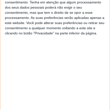
consentimento.
Tenha em atenção que algum processamento
dos seus dados pessoais poderá não exigir o seu
consentimento, mas que tem o direito de se opor a esse
processamento. As suas preferências serão aplicadas apenas a
este website. Você pode alterar suas preferências ou retirar seu
consentimento a qualquer momento voltando a este site e
clicando no botão "Privacidade" na parte inferior da página.
Segundo momento DeepSeek? China
lança o agente de IA “mais avançado
até à data”
10 MAR 2025
·
INTELIGÊNCIA ARTIFICIAL
14 COMENTÁRIOS
Apenas algumas semanas depois de a empresa
chinesa DeepSeek surpreender o mundo com uma
alternativa
económica ao ChatGPT da OpenAI, outra
startup chinesa está a gerar entusiasmo semelhante