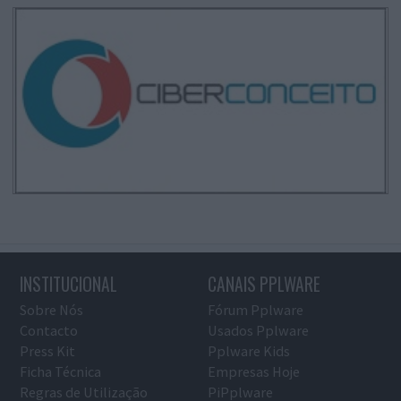
INSTITUCIONAL
CANAIS PPLWARE
Sobre Nós
Fórum Pplware
Contacto
Usados Pplware
Press Kit
Pplware Kids
Ficha Técnica
Empresas Hoje
Regras de Utilização
PiPplware