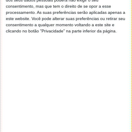
consentimento, mas que tem o direito de se opor a esse
processamento. As suas preferências serão aplicadas apenas a
este website. Você pode alterar suas preferências ou retirar seu
consentimento a qualquer momento voltando a este site e
clicando no botão "Privacidade" na parte inferior da página.
*
*
Nome
Email
Notifique-me de novos comentários por e-mail.
Também se pode
inscrever
sem comentar.
Aviso: Todo e qualquer texto publicado na internet
através deste sistema não reflete,
necessariamente, a opinião deste site ou do(s)