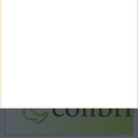
Google Pixel 11 Pro - The Next Obvious
Move
Propostas de novo design para as notas
euro - BCE