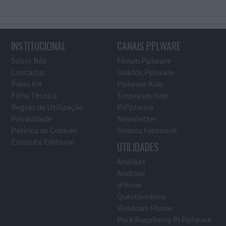
INSTITUCIONAL
CANAIS PPLWARE
Sobre Nós
Fórum Pplware
Contacto
Usados Pplware
Press Kit
Pplware Kids
Ficha Técnica
Empresas Hoje
Regras de Utilização
PiPplware
Privacidade
Newsletter
Política de Cookies
Grupos Facebook
Estatuto Editorial
UTILIDADES
Análises
Android
iPhone
Questionários
Windows Phone
Pack Raspberry Pi Pplware