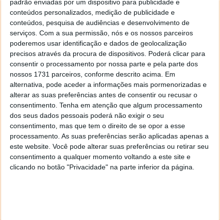
padrão enviadas por um dispositivo para publicidade e
conteúdos personalizados, medição de publicidade e
conteúdos, pesquisa de audiências e desenvolvimento de
serviços.
Com a sua permissão, nós e os nossos parceiros
poderemos usar identificação e dados de geolocalização
precisos através da procura de dispositivos. Poderá clicar para
consentir o processamento por nossa parte e pela parte dos
nossos 1731 parceiros, conforme descrito acima. Em
alternativa, pode aceder a informações mais pormenorizadas e
alterar as suas preferências antes de consentir ou recusar o
consentimento.
Tenha em atenção que algum processamento
dos seus dados pessoais poderá não exigir o seu
consentimento, mas que tem o direito de se opor a esse
Comentários
18
processamento. As suas preferências serão aplicadas apenas a
este website. Você pode alterar suas preferências ou retirar seu
Aspirina
consentimento a qualquer momento voltando a este site e
17 de Junho de 2007 às 15:37
clicando no botão "Privacidade" na parte inferior da página.
Estava a procurar um programa que vi num Mac de aplicar
efeitos especiais com a webcam, não sei bem o nome, mas
deve ser conhecido.
Gostava de encontrar um programa equivalente, mas desta
feita para PC windows xp.