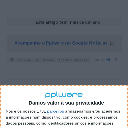
Este artigo tem mais de um ano
Acompanhe o Pplware no Google Notícias
Autor:
Vítor M.
Proponha uma correção, faça uma sugestão
PRÓXIMO ARTIGO
Actualizações…
Damos valor à sua privacidade
Nós e os nossos 1731
parceiros
armazenamos e/ou acedemos
ARTIGO ANTERIOR
a informações num dispositivo, como cookies, e processamos
VLC media player 0.8.6c
dados pessoais, como identificadores únicos e informações