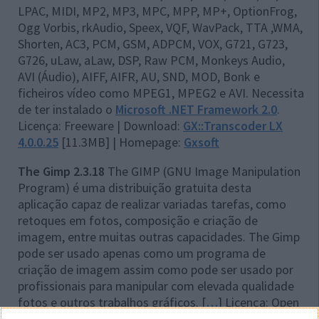
LPAC, MIDI, MP2, MP3, MPC, MPP, MP+, OptionFrog,
Ogg Vorbis, rkAudio, Speex, VQF, WavPack, TTA ,WMA,
Shorten, AC3, PCM, GSM, ADPCM, VOX, G721, G723,
G726, uLaw, aLaw, DSP, Raw PCM, Monkeys Audio,
AVI (Áudio), AIFF, AIFR, AU, SND, MOD, Bonk e
ficheiros vídeo como MPEG1, MPEG2 e AVI. Necessita
de ter instalado o
Microsoft .NET Framework 2.0
.
Licença: Freeware | Download:
GX::Transcoder LX
4.0.0.25
[11.3MB] | Homepage:
Gxsoft
The Gimp 2.3.18
The GIMP (GNU Image Manipulation
Program) é uma distribuição gratuita desta
aplicação capaz de realizar variadas tarefas, como
retoques em fotos, composição e criação de
imagem, entre muitas outras capacidades. The Gimp
pode ser usado apenas como um programa de
criação de imagem assim como pode ser usado por
profissionais para manipular com elevada qualidade
fotos e outros trabalhos gráficos. [
…
] Licença: Open
Source | Download:
GIMP 2.3.18
[13.99MB] |