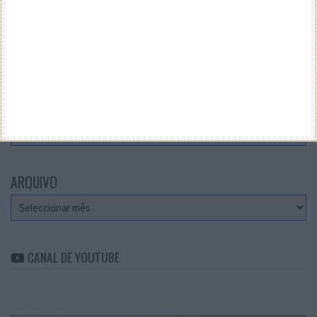
Teste a velocidade da sua Internet
CATEGORIAS
Categorias
ARQUIVO
Arquivo
CANAL DE YOUTUBE