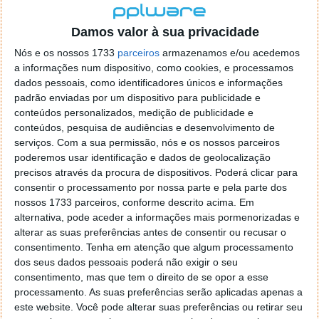
Homepage:
Gimp
Damos valor à sua privacidade
YamiPod 1.4
Tem um iPod e quer gerir o seu
Nós e os nossos 1733
parceiros
armazenamos e/ou acedemos
conteúdo mas não gosta do iTunes, vamos lá ver se
a informações num dispositivo, como cookies, e processamos
podemos ajudar. YamiPod permite passar ficheiros
dados pessoais, como identificadores únicos e informações
do iPod para o PC e vice-versa, reconstruir a sua
padrão enviadas por um dispositivo para publicidade e
livraria de musicas se necessário, pode ainda
conteúdos personalizados, medição de publicidade e
importar listas de reproduções (PLS e M3U), localizar
conteúdos, pesquisa de audiências e desenvolvimento de
musicas repetidas, sincronizar entre o PC e o iPod
serviços.
Com a sua permissão, nós e os nossos parceiros
poderemos usar identificação e dados de geolocalização
para adicionar letras às sua musicas favoritas, com a
precisos através da procura de dispositivos. Poderá clicar para
possibilidade de descarregar da Internet a letra que
consentir o processamento por nossa parte e pela parte dos
não tenha. Toda uma completíssima ferramenta de
nossos 1733 parceiros, conforme descrito acima. Em
gestão que se converterá numa companhia
alternativa, pode aceder a informações mais pormenorizadas e
inseparável para o iPod. Licença: Freeware |
alterar as suas preferências antes de consentir ou recusar o
Download:
YamiPod 1.4
| Homepage:
Yamipod
consentimento.
Tenha em atenção que algum processamento
dos seus dados pessoais poderá não exigir o seu
FFDShow MPEG-4 Video Decoder rev1288 Beta
consentimento, mas que tem o direito de se opor a esse
ffdshow é um filtro descodificador DirectShow para
processamento. As suas preferências serão aplicadas apenas a
filmes codificados nos seguintes formatos: XviD,
este website. Você pode alterar suas preferências ou retirar seu