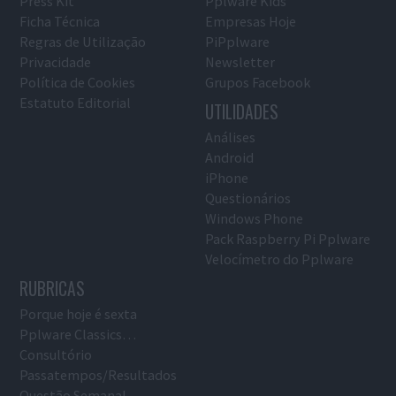
Press Kit
Pplware Kids
Ficha Técnica
Empresas Hoje
Regras de Utilização
PiPplware
Privacidade
Newsletter
Política de Cookies
Grupos Facebook
Estatuto Editorial
UTILIDADES
Análises
Android
iPhone
Questionários
Windows Phone
Pack Raspberry Pi Pplware
Velocímetro do Pplware
RUBRICAS
Porque hoje é sexta
Pplware Classics…
Consultório
Passatempos/Resultados
Questão Semanal