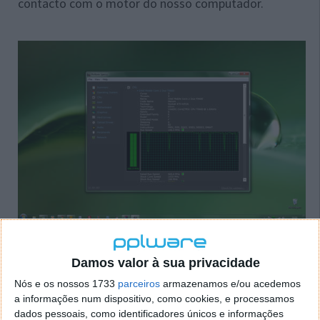
contacto com o motor do nosso computador.
Item após item vamos conhecendo ou recordando
os componentes, as temperaturas e os níveis de
Damos valor à sua privacidade
exaustão. Ajuda sempre a olhar e a
Nós e os nossos 1733
parceiros
armazenamos e/ou acedemos
compreender certos factores que podem estar na
a informações num dispositivo, como cookies, e processamos
origem de desempenhos frustrantes do nosso
dados pessoais, como identificadores únicos e informações