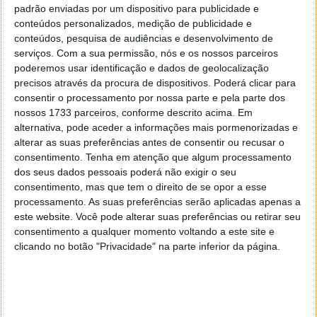
computador.
padrão enviadas por um dispositivo para publicidade e
conteúdos personalizados, medição de publicidade e
conteúdos, pesquisa de audiências e desenvolvimento de
serviços.
Com a sua permissão, nós e os nossos parceiros
poderemos usar identificação e dados de geolocalização
precisos através da procura de dispositivos. Poderá clicar para
consentir o processamento por nossa parte e pela parte dos
nossos 1733 parceiros, conforme descrito acima. Em
alternativa, pode aceder a informações mais pormenorizadas e
alterar as suas preferências antes de consentir ou recusar o
consentimento.
Tenha em atenção que algum processamento
dos seus dados pessoais poderá não exigir o seu
consentimento, mas que tem o direito de se opor a esse
processamento. As suas preferências serão aplicadas apenas a
este website. Você pode alterar suas preferências ou retirar seu
consentimento a qualquer momento voltando a este site e
Pode, como é tradição nesta empresa, descarregar a
clicando no botão "Privacidade" na parte inferior da página.
versão com instalador ou simplesmente usar a
versão portátil. Não terá uma pérola, não, mas
poderemos vir a ter, seguindo como exemplo o
CCleaner. Esperemos e aguardemos por