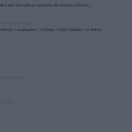
ola e nao faz nada ao contrario de chrome e firefox…
ro de 2011 às 11:56
rências > Avançadas > Cookies > Gerir Cookies > e alterar.
 2011 às 11:55
às 15:54