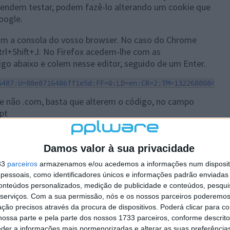
retendem testar, podem fazê-lo alterando um cookie que
oogle.
am a consola do vosso browser. No caso do Chrome
rl+Shift+J. No Firefox acedem-lhe com as
igo abaixo e colem nesse editor, seguido de um Enter.
6487:U=88e8716486ff1e5d:FF=0:LD=en:CR=2:TM=1322688084:LM
ue não .com, basta que alterem o código, no campo
pt
página de pesquisa da Google, mas dentro de dias esta
ilizadores, até que todos a tenham disponível.
Damos valor à sua privacidade
33
parceiros
armazenamos e/ou acedemos a informações num dispositi
essoais, como identificadores únicos e informações padrão enviadas 
conteúdos personalizados, medição de publicidade e conteúdos, pesqui
serviços.
Com a sua permissão, nós e os nossos parceiros poderemos 
ção precisos através da procura de dispositivos. Poderá clicar para co
ossa parte e pela parte dos nossos 1733 parceiros, conforme descrit
eder a informações mais pormenorizadas e alterar as suas preferência