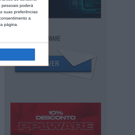
 pessoais poderá
s suas preferências
 consentimento a
da página.
NEWSLETTER PPLWARE