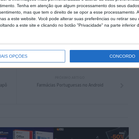
 artigo tem mais de um ano
timento.
Tenha em atenção que algum processamento dos seus dados
nsentimento, mas que tem o direito de se opor a esse processamento. A
as a este website. Você pode alterar suas preferências ou retirar seu
tando a este site e clicando no botão "Privacidade" na parte inferior 
plware no Google Notícias
Autor:
Pedro Simões
AIS OPÇÕES
CONCORDO
PRÓXIMO ARTIGO
Capô
Farmácias Portuguesas no Android