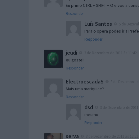
Eu primo CTRL + SHIFT + O e vou a cons
Responder
Luís Santos
5 de Dezemb
Para o opera podes ir a Prefe
Responder
jeudi
3 de Dezembro de 2011 às 11:42
eu gostei!
Responder
ElectroescadaS
3 de Dezembro de
Mais uma mariquice?
Responder
dsd
3 de Dezembro de 2011 
mesmo
Responder
serva
3 de Dezembro de 2011 às 12:51