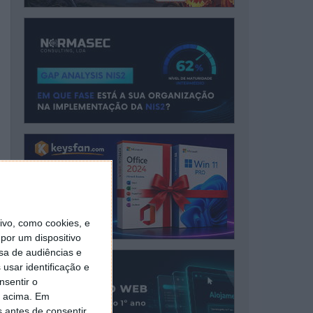
=1322688085:S=McEsyvcXKMiVfGds; path=/; domain=.google.c
vo, como cookies, e
por um dispositivo
sa de audiências e
usar identificação e
nsentir o
o acima. Em
s antes de consentir