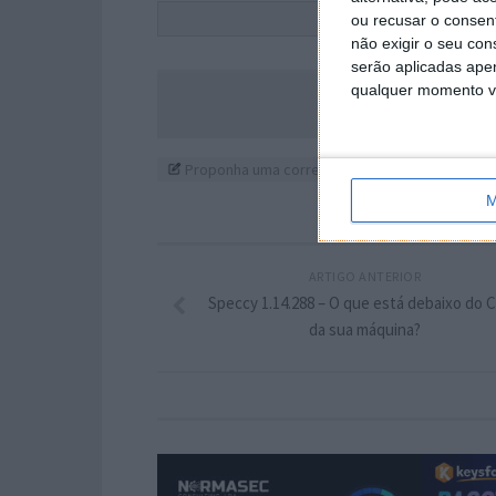
Este
ou recusar o consen
não exigir o seu co
serão aplicadas apen
qualquer momento vol
Acompanhe o P
Proponha uma correção, faça uma sugestão
M
ARTIGO ANTERIOR
Speccy 1.14.288 – O que está debaixo do 
da sua máquina?