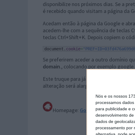
disponibilize nos próximos dias. Se a p
é recebido quando visitam a página da G
Acedam então à página da Google e abr
acedem-lhe com a sequência de teclas Ct
teclas Ctrl+Shift+K. Depois copiem o cód
document.
cookie
=
"PREF=ID=03fd476a699d
Se preferirem aceder a outro domínio q
domain
., colocando por exemplo google.
Este truque para já apenas funciona na 
alteração será alargada a muitos mais ut
Nós e os nossos 17
processamos dados p
para publicidade e 
Homepage:
Google
desenvolvimento de 
dados de geolocaliza
processamento por n
alternativa, pode ac