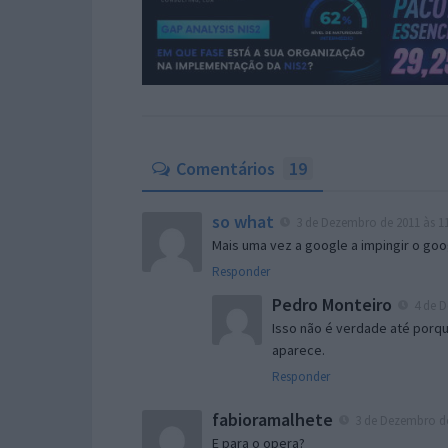
Comentários
19
so what
3 de Dezembro de 2011 às 11
Mais uma vez a google a impingir o go
Responder
Pedro Monteiro
4 de D
Isso não é verdade até porqu
aparece.
Responder
fabioramalhete
3 de Dezembro de
E para o opera?