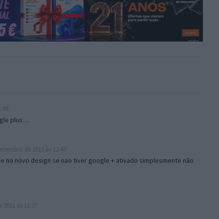
:09
ogle plus…
ezembro de 2011 às 12:43
e no novo design se nao tiver google + ativado simplesmente não
 2011 às 11:37