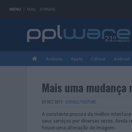
MENU
MAIL
JORNAIS
Análises
Apple
Ciência
Android
Mais uma mudança 
03 DEZ 2011
·
GOOGLE/YOUTUBE
A constante procura da melhor interface 
seus serviços por diversas vezes. Ainda 
houve uma alteração de imagem.