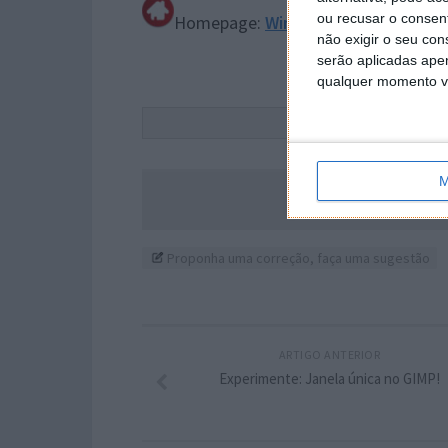
ou recusar o consen
Homepage:
Windows4all Codeplex
não exigir o seu co
serão aplicadas apen
qualquer momento vol
Este
M
Acompanhe o P
Proponha uma correção, faça uma sugestão
ARTIGO ANTERIOR
Experimente: Janela única no GIMP!