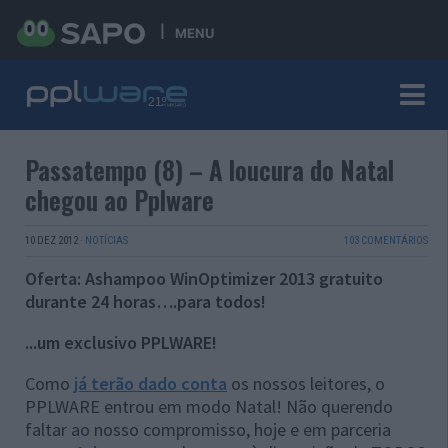
MENU
Passatempo (8) – A loucura do Natal
chegou ao Pplware
10 DEZ 2012
·
NOTÍCIAS
103 COMENTÁRIOS
Oferta: Ashampoo WinOptimizer 2013 gratuito
durante 24 horas….para todos!
...um exclusivo PPLWARE!
Como
já terão dado conta
os nossos leitores, o
PPLWARE entrou em modo Natal! Não querendo
faltar ao nosso compromisso, hoje e em parceria