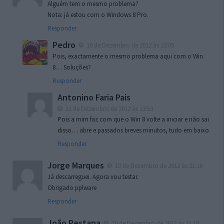
Alguém tem o mesmo problema?
Nota: já estou com o Windows 8 Pro.
Responder
Pedro
10 de Dezembro de 2012 às 22:05
Pois, exactamente o mesmo problema aqui com o Win
8… Soluções?
Responder
Antonino Faria Pais
11 de Dezembro de 2012 às 13:53
Pois a mim faz com que o Win 8 volte a iniciar e não sai
disso… abre e passados breves minutos, tudo em baixo.
Responder
Jorge Marques
10 de Dezembro de 2012 às 21:16
Já descarreguei. Agora vou testar.
Obrigado pplware
Responder
João Pestana
10 de Dezembro de 2012 às 21:18