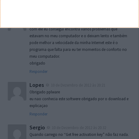
Responder
Jorge
10 de Dezembro de 2012 às 19:49
Fiz o download do Ashampoo WinOptimizer 2013 e adorei
com ele eu consegui encontra vários problemas que
estavam no meu computador e o deixam lento e também
pode melhor a velocidade da minha Internet este é o
programa que falta para eu ter momentos de conforto no
meu computador.
obrigado
Responder
Lopes
10 de Dezembro de 2012 às 20:21
Obrigado pplware
eu nao conhecia este softwere obrigado por o download e
explicaçao
Responder
Sergio
10 de Dezembro de 2012 às 20:32
Quando carrego no “Get free activation key” não faz nada.