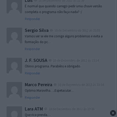
Luís
10 de Dezembro de 2012 às 22:38
É normal que quando carrego pedir uma chave versão
completa o programa não faça nada? :/
Responder
Sergio Silva
10 de Dezembro de 2012 às 23:03
Vamos ver se ele me corrige alguns problemas e evita a
formação do pc…
Responder
J. F. SOUSA
10 de Dezembro de 2012 às 23:14
Ótimo programa. Parabéns e obrigado.
Responder
Marco Pereira
10 de Dezembro de 2012 às 23:34
Optimo.Maravilha….Espetacular…
Responder
Lara ATM
10 de Dezembro de 2012 às 23:36
Que rica prenda…