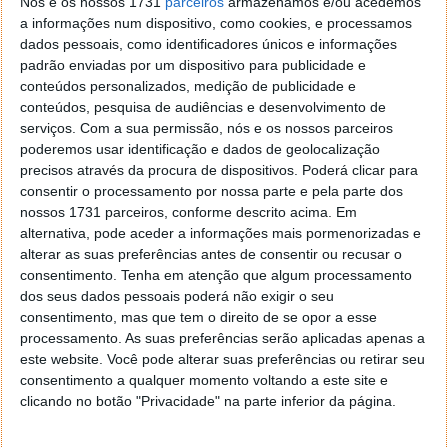
Nós e os nossos 1731
parceiros
armazenamos e/ou acedemos
sistema, análise essa que é muito idêntica ao
a informações num dispositivo, como cookies, e processamos
“CORRIGIR AUTOMATICAMENTE - One Click
dados pessoais, como identificadores únicos e informações
Optimizer”, mas apresentando também possíveis
padrão enviadas por um dispositivo para publicidade e
optimizações ao sistema como ao iniciar do
conteúdos personalizados, medição de publicidade e
conteúdos, pesquisa de audiências e desenvolvimento de
Windows. É de referir que, na secção “modules” do
serviços.
Com a sua permissão, nós e os nossos parceiros
programa pode efectuar todos estes testes um por
poderemos usar identificação e dados de geolocalização
um.
precisos através da procura de dispositivos. Poderá clicar para
consentir o processamento por nossa parte e pela parte dos
nossos 1731 parceiros, conforme descrito acima. Em
alternativa, pode aceder a informações mais pormenorizadas e
alterar as suas preferências antes de consentir ou recusar o
consentimento.
Tenha em atenção que algum processamento
dos seus dados pessoais poderá não exigir o seu
consentimento, mas que tem o direito de se opor a esse
processamento. As suas preferências serão aplicadas apenas a
este website. Você pode alterar suas preferências ou retirar seu
consentimento a qualquer momento voltando a este site e
clicando no botão "Privacidade" na parte inferior da página.