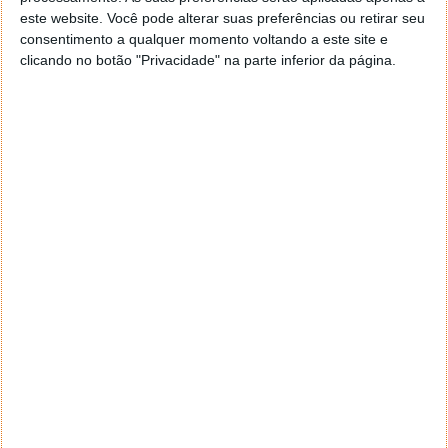
software a correr em background e a consumir
este website. Você pode alterar suas preferências ou retirar seu
recursos.
consentimento a qualquer momento voltando a este site e
clicando no botão "Privacidade" na parte inferior da página.
É sem dúvida a forma mais simples de se manterem
actualizados.
Artigos relacionados:
Chromium Updater para Mac
Licença: Freeware
Sistemas Operativos: Windows XP/ Vista/ 7
Download:
Chromium Auto Updater 1.2
[492.81KB]
Homepage:
Chromium Auto Updater