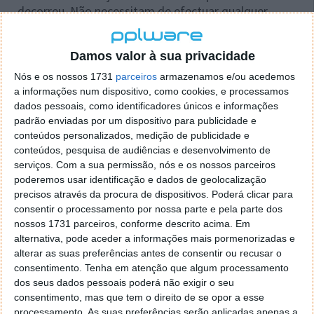
decorreu. Não necessitam de efectuar qualquer
alteração ao Chromium que têm lançado e nem
necessitam de fechar as janelas que tenham abertas
Damos valor à sua privacidade
deste browser. Naturalmente que para usarem a mais
recente versão devem reiniciar o Chrome.
Nós e os nossos 1731
parceiros
armazenamos e/ou acedemos
a informações num dispositivo, como cookies, e processamos
dados pessoais, como identificadores únicos e informações
padrão enviadas por um dispositivo para publicidade e
conteúdos personalizados, medição de publicidade e
conteúdos, pesquisa de audiências e desenvolvimento de
serviços.
Com a sua permissão, nós e os nossos parceiros
poderemos usar identificação e dados de geolocalização
precisos através da procura de dispositivos. Poderá clicar para
consentir o processamento por nossa parte e pela parte dos
nossos 1731 parceiros, conforme descrito acima. Em
alternativa, pode aceder a informações mais pormenorizadas e
alterar as suas preferências antes de consentir ou recusar o
consentimento.
Tenha em atenção que algum processamento
O Chromium Auto Updater vai-vos permitir terem o
dos seus dados pessoais poderá não exigir o seu
vosso Chromium actualizado sempre para a mais
consentimento, mas que tem o direito de se opor a esse
recente versão, sem que precisem de ter qualquer
processamento. As suas preferências serão aplicadas apenas a