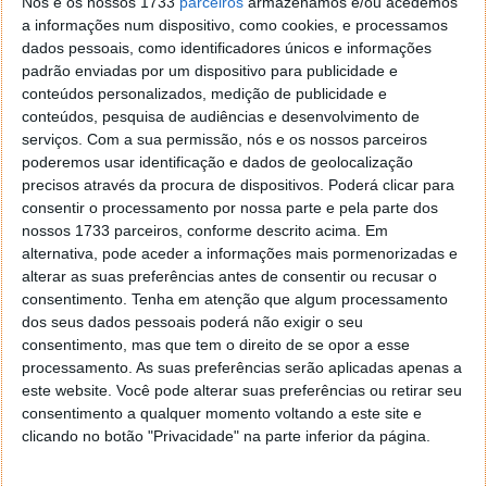
Nós e os nossos 1733
parceiros
armazenamos e/ou acedemos
BLOQUEAR DRIVE CD/DVD
a informações num dispositivo, como cookies, e processamos
dados pessoais, como identificadores únicos e informações
padrão enviadas por um dispositivo para publicidade e
conteúdos personalizados, medição de publicidade e
conteúdos, pesquisa de audiências e desenvolvimento de
serviços.
Com a sua permissão, nós e os nossos parceiros
poderemos usar identificação e dados de geolocalização
precisos através da procura de dispositivos. Poderá clicar para
consentir o processamento por nossa parte e pela parte dos
nossos 1733 parceiros, conforme descrito acima. Em
alternativa, pode aceder a informações mais pormenorizadas e
alterar as suas preferências antes de consentir ou recusar o
consentimento.
Tenha em atenção que algum processamento
dos seus dados pessoais poderá não exigir o seu
consentimento, mas que tem o direito de se opor a esse
processamento. As suas preferências serão aplicadas apenas a
este website. Você pode alterar suas preferências ou retirar seu
consentimento a qualquer momento voltando a este site e
clicando no botão "Privacidade" na parte inferior da página.
Para fechar o acesso à drive óptica do computador,