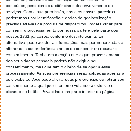
conteúdos, pesquisa de audiências e desenvolvimento de
Protocolos
serviços.
Com a sua permissão, nós e os nossos parceiros
Além disso, uma característica importante que chega
poderemos usar identificação e dados de geolocalização
com esta VPN é o suporte aos protocolos IKEv2 e
precisos através da procura de dispositivos. Poderá clicar para
OpenVPN. Utilizando estes protocolos, acedemos a
consentir o processamento por nossa parte e pela parte dos
padrões de cifra de topo para utilizadores que usem
nossos 1731 parceiros, conforme descrito acima. Em
o Windows (via IKEv2), bem como para todos os
alternativa, pode aceder a informações mais pormenorizadas e
outros (sendo que o OpenVPN é de código aberto).
alterar as suas preferências antes de consentir ou recusar o
consentimento.
Tenha em atenção que algum processamento
Com efeito, é importante ter em consideração que
dos seus dados pessoais poderá não exigir o seu
alguns dos protocolos de VPN mais antigos usados
consentimento, mas que tem o direito de se opor a esse
por muitas VPNs não têm a cifra mais atualizada.
processamento. As suas preferências serão aplicadas apenas a
este website. Você pode alterar suas preferências ou retirar seu
Esta é, sem dúvida, uma distinção importante, pois a
consentimento a qualquer momento voltando a este site e
Netflix e outras empresas são capazes de detetar
clicando no botão "Privacidade" na parte inferior da página.
VPNs e iniciar bloqueios devido a milhares de
utilizadores com origem no mesmo endereço IP.
Como resultado, o suporte do Surfshark para IKEv2 e
OpenVPN vai significar que pode ser instalado num
vasto conjunto de routers e dispositivos. É também