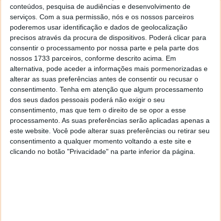
conteúdos, pesquisa de audiências e desenvolvimento de
serviços.
Com a sua permissão, nós e os nossos parceiros
Este novo tablet da Samsung tem agradado de
poderemos usar identificação e dados de geolocalização
forma elevada aos clientes da marca. Com
precisos através da procura de dispositivos. Poderá clicar para
especificações de topo, garante uma excelente
consentir o processamento por nossa parte e pela parte dos
proposta para os utilizadores, garantindo hardware
nossos 1733 parceiros, conforme descrito acima. Em
excelente e comparável ao que a marca revelou com
alternativa, pode aceder a informações mais pormenorizadas e
os novos Galaxy S22.
alterar as suas preferências antes de consentir ou recusar o
consentimento.
Tenha em atenção que algum processamento
A Samsung deverá estar a ter um resultado acima do
dos seus dados pessoais poderá não exigir o seu
esperado com as vendas quer do Galaxy S22, quer do
consentimento, mas que tem o direito de se opor a esse
processamento. As suas preferências serão aplicadas apenas a
Galaxy Tab S8. O facto de terem uma procura
este website. Você pode alterar suas preferências ou retirar seu
demasiado elevada é a prova disso mesmo e em
consentimento a qualquer momento voltando a este site e
breve deve surgir ainda mais informação nesta área.
clicando no botão "Privacidade" na parte inferior da página.