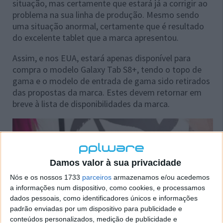
situação, mas certamente que estará já a corrigir ao
problema na sua linha de produção. Mesmo sendo
uma situação anormal, certamente que é resultado
do excelente tablet que a marca apresentou.
Assim, e nos EUA, estará apenas disponível para
compra o modelo Galaxy Tab S8+, tendo o topo de
gama e o modelo de entrada de gama sido retirados
das propostas da marca. Estes devem retornar em
breve à lista de disponibilidades da marca.
Damos valor à sua privacidade
Nós e os nossos 1733
parceiros
armazenamos e/ou acedemos
a informações num dispositivo, como cookies, e processamos
dados pessoais, como identificadores únicos e informações
padrão enviadas por um dispositivo para publicidade e
conteúdos personalizados, medição de publicidade e