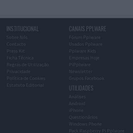
INSTITUCIONAL
CANAIS PPLWARE
Sobre Nós
Fórum Pplware
Contacto
Usados Pplware
Press Kit
Pplware Kids
Ficha Técnica
Empresas Hoje
Regras de Utilização
PiPplware
Privacidade
Newsletter
Política de Cookies
Grupos Facebook
Estatuto Editorial
UTILIDADES
Análises
Android
iPhone
Questionários
Windows Phone
Pack Raspberry Pi Pplware