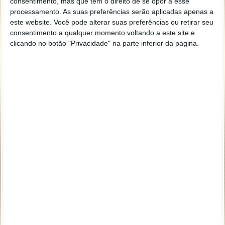
OPPO têm propostas no mercado, ainda que não de
consentimento, mas que tem o direito de se opor a esse
forma global, esperando-se para breve que o façam
processamento. As suas preferências serão aplicadas apenas a
crescer ainda mais.
este website. Você pode alterar suas preferências ou retirar seu
consentimento a qualquer momento voltando a este site e
clicando no botão "Privacidade" na parte inferior da página.