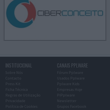
INSTITUCIONAL
CANAIS PPLWARE
Sobre Nós
Fórum Pplware
Contacto
Usados Pplware
Press Kit
Pplware Kids
Ficha Técnica
Empresas Hoje
Regras de Utilização
PiPplware
Privacidade
Newsletter
Política de Cookies
Grupos Facebook