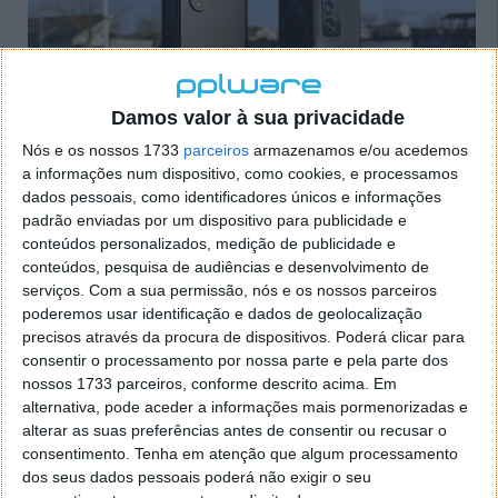
Damos valor à sua privacidade
Nós e os nossos 1733
parceiros
armazenamos e/ou acedemos
a informações num dispositivo, como cookies, e processamos
Vendas têm apoio de várias outras marcas
dados pessoais, como identificadores únicos e informações
padrão enviadas por um dispositivo para publicidade e
conteúdos personalizados, medição de publicidade e
Na segunda posição outro Samsung, o Galaxy Z Fold3
conteúdos, pesquisa de audiências e desenvolvimento de
5G, que conseguiu colocar no mercado 2,5 milhões de
serviços.
Com a sua permissão, nós e os nossos parceiros
unidades. Há a destacar a posição da Huawei, que
poderemos usar identificação e dados de geolocalização
arrecada a terceira posição com 0,9 milhões de
precisos através da procura de dispositivos. Poderá clicar para
unidades e 10% do mercado cm o Mate X2 e o P50
consentir o processamento por nossa parte e pela parte dos
Pocket.
nossos 1733 parceiros, conforme descrito acima. Em
alternativa, pode aceder a informações mais pormenorizadas e
O mercado parece estar a reagir e vemos já outras
alterar as suas preferências antes de consentir ou recusar o
propostas vindas de marcas que apostam na
consentimento.
Tenha em atenção que algum processamento
inovação e na diferença. Tanto a Xiaomi como a
dos seus dados pessoais poderá não exigir o seu