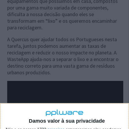
equipamentos que possuímos em casa, compostos
por uma gama muito variada de componentes,
dificulta a nossa decisão quando eles se
transformam em “lixo” e os queremos encaminhar
para reciclagem.
A Quercus quer ajudar todos os Portugueses nesta
tarefa, juntos podemos aumentar as taxas de
reciclagem e reduzir o nosso impacte no planeta. A
WasteApp ajuda-nos a separar o lixo e a encontrar o
destino correto para uma vasta gama de resíduos
urbanos produzidos.
Damos valor à sua privacidade