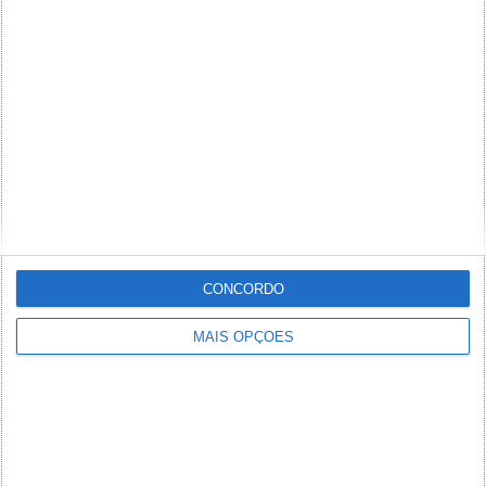
Comentário
*
*
Nome
Email
CONCORDO
Notifique-me de novos comentários por e-mail.
MAIS OPÇÕES
Também se pode
inscrever
sem comentar.