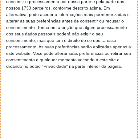
consentir o processamento por nossa parte e pela parte dos
um quadro, a música que está a tocar é
nossos 1733 parceiros, conforme descrito acima. Em
automaticamente substituída por outra. Também
alternativa, pode aceder a informações mais pormenorizadas e
podem ser adicionadas músicas preferidas à
alterar as suas preferências antes de consentir ou recusar o
biblioteca clicando no botão + no canto superior
consentimento.
Tenha em atenção que algum processamento
esquerdo.
dos seus dados pessoais poderá não exigir o seu
consentimento, mas que tem o direito de se opor a esse
Mesmo estando apenas na app iOS do Spotify,
processamento. As suas preferências serão aplicadas apenas a
certamente que a versão Android e Windows devem
este website. Você pode alterar suas preferências ou retirar seu
consentimento a qualquer momento voltando a este site e
ter presentes as suas propostas apenas a aguardar
clicando no botão "Privacidade" na parte inferior da página.
serem descobertas e usadas pelos utilizadores
deste
serviço de streaming
de música.
Este artigo tem mais de um ano
Acompanhe o Pplware no Google Notícias