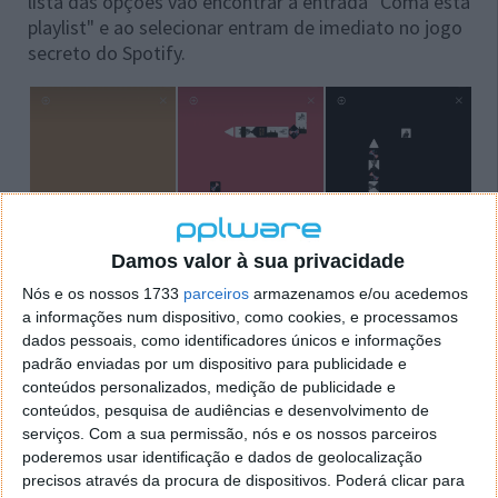
lista das opções vão encontrar a entrada "Coma esta
playlist" e ao selecionar entram de imediato no jogo
secreto do Spotify.
Damos valor à sua privacidade
Nós e os nossos 1733
parceiros
armazenamos e/ou acedemos
a informações num dispositivo, como cookies, e processamos
dados pessoais, como identificadores únicos e informações
padrão enviadas por um dispositivo para publicidade e
conteúdos personalizados, medição de publicidade e
conteúdos, pesquisa de audiências e desenvolvimento de
serviços.
Com a sua permissão, nós e os nossos parceiros
Em vez de frutas ou blocos, o utilizador terá de
poderemos usar identificação e dados de geolocalização
recolher faixas presentes na playlist enquanto escuta
precisos através da procura de dispositivos. Poderá clicar para
o conteúdo desta lista de reprodução. Ao capturar