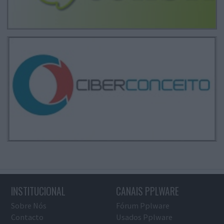
INSTITUCIONAL
CANAIS PPLWARE
Sobre Nós
Fórum Pplware
Contacto
Usados Pplware