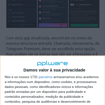
Com esta app atualizada, encontram no menu da
mesma uma nova entrada. Chamada, obviamente, de
Telegram Premium, deve ser escolhida esta opção.
Aqui podem ver os extras que vão ser oferecidos e é
dado o acesso ao pagamento. Este será realizado
pela App Store da Apple ou pela Play Store da Google.
Damos valor à sua privacidade
Mais barato ao fugir da Google e da Apple
Nós e os nossos 1731
parceiros
armazenamos e/ou acedemos
a informações num dispositivo, como cookies, e processamos
Claro que há uma forma, completamente legal e
dados pessoais, como identificadores únicos e informações
recomendada de ter estes extras de forma mais
padrão enviadas por um dispositivo para publicidade e
barata, por apenas 3,99€. Para isso devem comprar a
conteúdos personalizados, medição de publicidade e
subscrição pelo bot criado para o efeito. Este apenas
conteúdos, pesquisa de audiências e desenvolvimento de