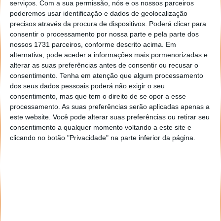
funcionará na
versão (Android) disponibilizada no
serviços.
Com a sua permissão, nós e os nossos parceiros
poderemos usar identificação e dados de geolocalização
site
deste serviço de mensagens.
precisos através da procura de dispositivos. Poderá clicar para
consentir o processamento por nossa parte e pela parte dos
nossos 1731 parceiros, conforme descrito acima. Em
alternativa, pode aceder a informações mais pormenorizadas e
alterar as suas preferências antes de consentir ou recusar o
consentimento.
Tenha em atenção que algum processamento
dos seus dados pessoais poderá não exigir o seu
consentimento, mas que tem o direito de se opor a esse
processamento. As suas preferências serão aplicadas apenas a
este website. Você pode alterar suas preferências ou retirar seu
consentimento a qualquer momento voltando a este site e
clicando no botão "Privacidade" na parte inferior da página.
A forma de ter o Telegram Premium sem pagar as
comissões à Google e à Apple é aceder a este bot
(
@PremiumBot
) e seguir os passos presentes. Ficam