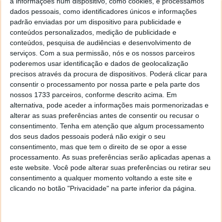
a informações num dispositivo, como cookies, e processamos
armazenamento, o WhatsApp lançou recentemente
dados pessoais, como identificadores únicos e informações
uma função de tradução de mensagens para a sua
padrão enviadas por um dispositivo para publicidade e
aplicação para iPhone, seguindo os passos do
conteúdos personalizados, medição de publicidade e
Android. Ao contrário do Android, a versão para iOS
conteúdos, pesquisa de audiências e desenvolvimento de
também inclui suporte direto para muitos idiomas.
serviços.
Com a sua permissão, nós e os nossos parceiros
Esta funcionalidade pode ser acedida tocando e
poderemos usar identificação e dados de geolocalização
mantendo premida uma mensagem recebida,
precisos através da procura de dispositivos. Poderá clicar para
selecionando “Mais…” e, em seguida, “Traduzir”.
consentir o processamento por nossa parte e pela parte dos
nossos 1733 parceiros, conforme descrito acima. Em
O WhatsApp afirma que esta funcionalidade foi
alternativa, pode aceder a informações mais pormenorizadas e
desenvolvida para proteger a privacidade. As
alterar as suas preferências antes de consentir ou recusar o
consentimento.
Tenha em atenção que algum processamento
traduções ocorrem diretamente no dispositivo do
dos seus dados pessoais poderá não exigir o seu
utilizador, sem serem enviadas para servidores. A
consentimento, mas que tem o direito de se opor a esse
funcionalidade aplica-se a conversas individuais,
processamento. As suas preferências serão aplicadas apenas a
conversas em grupo e atualizações em canais. Os
este website. Você pode alterar suas preferências ou retirar seu
utilizadores do Android têm também a opção de
consentimento a qualquer momento voltando a este site e
traduzir automaticamente toda a conversa.
clicando no botão "Privacidade" na parte inferior da página.