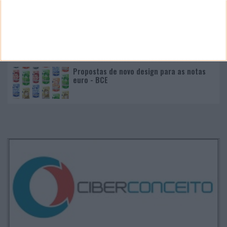
Google Pixel 11 Pro - The Next Obvious
Move
Propostas de novo design para as notas
euro - BCE