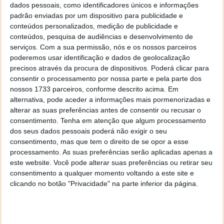
automaticamente fotos específicas para o local de
dados pessoais, como identificadores únicos e informações
padrão enviadas por um dispositivo para publicidade e
armazenamento desejado.
conteúdos personalizados, medição de publicidade e
A One UI 6 será lançada para a série Galaxy S23 nos
conteúdos, pesquisa de audiências e desenvolvimento de
serviços.
Com a sua permissão, nós e os nossos parceiros
EUA, Coreia e Alemanha. Com este lançamento em
poderemos usar identificação e dados de geolocalização
falso tudo aponta para que a versão baseada no
precisos através da procura de dispositivos. Poderá clicar para
Android 14 estará pronta e a chegar dentro de
consentir o processamento por nossa parte e pela parte dos
poucos dias.
nossos 1733 parceiros, conforme descrito acima. Em
alternativa, pode aceder a informações mais pormenorizadas e
alterar as suas preferências antes de consentir ou recusar o
consentimento.
Tenha em atenção que algum processamento
dos seus dados pessoais poderá não exigir o seu
consentimento, mas que tem o direito de se opor a esse
processamento. As suas preferências serão aplicadas apenas a
este website. Você pode alterar suas preferências ou retirar seu
consentimento a qualquer momento voltando a este site e
clicando no botão "Privacidade" na parte inferior da página.