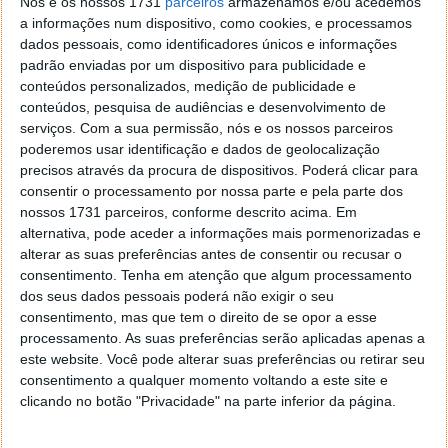
permitindo assim que tenha uma espessura inferior.
Nós e os nossos 1731
parceiros
armazenamos e/ou acedemos
a informações num dispositivo, como cookies, e processamos
O quadro abaixo encontra estas e outras diferenças:
dados pessoais, como identificadores únicos e informações
padrão enviadas por um dispositivo para publicidade e
conteúdos personalizados, medição de publicidade e
conteúdos, pesquisa de audiências e desenvolvimento de
serviços.
Com a sua permissão, nós e os nossos parceiros
poderemos usar identificação e dados de geolocalização
precisos através da procura de dispositivos. Poderá clicar para
consentir o processamento por nossa parte e pela parte dos
nossos 1731 parceiros, conforme descrito acima. Em
alternativa, pode aceder a informações mais pormenorizadas e
alterar as suas preferências antes de consentir ou recusar o
consentimento.
Tenha em atenção que algum processamento
dos seus dados pessoais poderá não exigir o seu
consentimento, mas que tem o direito de se opor a esse
processamento. As suas preferências serão aplicadas apenas a
este website. Você pode alterar suas preferências ou retirar seu
consentimento a qualquer momento voltando a este site e
clicando no botão "Privacidade" na parte inferior da página.
Preço e disponibilidade