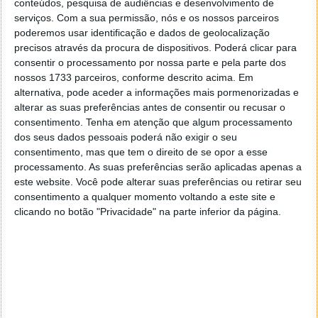
conteúdos, pesquisa de audiências e desenvolvimento de
serviços.
Com a sua permissão, nós e os nossos parceiros
poderemos usar identificação e dados de geolocalização
precisos através da procura de dispositivos. Poderá clicar para
consentir o processamento por nossa parte e pela parte dos
nossos 1733 parceiros, conforme descrito acima. Em
alternativa, pode aceder a informações mais pormenorizadas e
alterar as suas preferências antes de consentir ou recusar o
consentimento.
Tenha em atenção que algum processamento
dos seus dados pessoais poderá não exigir o seu
consentimento, mas que tem o direito de se opor a esse
processamento. As suas preferências serão aplicadas apenas a
É também através dos
fóruns da marca
que podem
este website. Você pode alterar suas preferências ou retirar seu
encontrar toda a informação que necessitam para
consentimento a qualquer momento voltando a este site e
testar o Android 15. Também neste caso existem
clicando no botão "Privacidade" na parte inferior da página.
alguns problemas bem identificados, mas que devem
ser resolvidos em breve. Assim, depende do
OxygenOS ter alguma calma na utilização desta
versão.
Espera-se que a Google revele mais sobre o Android