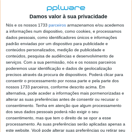
outras funções rápidas sem que o utilizador tenha
que ligar o ecrã principal, poupando assim bateria.
Damos valor à sua privacidade
Já deve faltar pouco para conhecermos o novo topo
Nós e os nossos 1733
parceiros
armazenamos e/ou acedemos
de gama da Meizu, uma marca que embora seja
a informações num dispositivo, como cookies, e processamos
menos relevante que outras como a Xiaomi,
dados pessoais, como identificadores únicos e informações
consegue também apresentar uma boa relação
padrão enviadas por um dispositivo para publicidade e
qualidade/preço.
conteúdos personalizados, medição de publicidade e
conteúdos, pesquisa de audiências e desenvolvimento de
serviços.
Com a sua permissão, nós e os nossos parceiros
poderemos usar identificação e dados de geolocalização
precisos através da procura de dispositivos. Poderá clicar para
Este artigo tem mais de um ano
consentir o processamento por nossa parte e pela parte dos
nossos 1733 parceiros, conforme descrito acima. Em
alternativa, pode aceder a informações mais pormenorizadas e
Acompanhe o Pplware no Google Notícias
alterar as suas preferências antes de consentir ou recusar o
consentimento.
Tenha em atenção que algum processamento
dos seus dados pessoais poderá não exigir o seu
Proponha uma correção, faça uma sugestão
consentimento, mas que tem o direito de se opor a esse
processamento. As suas preferências serão aplicadas apenas a
este website. Você pode alterar suas preferências ou retirar seu
Autor:
Daniel Jesus