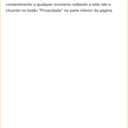
consentimento a qualquer momento voltando a este site e
clicando no botão "Privacidade" na parte inferior da página.
Tags:
MediaTek
Mediatek X30
Meizu
Meizu Pro 7
PRÓXIMO ARTIGO
Portugueses criam radar para medir a respiração à
distância
ARTIGO ANTERIOR
Pedrógão Grande: Site sobre fundo de apoio
disponível