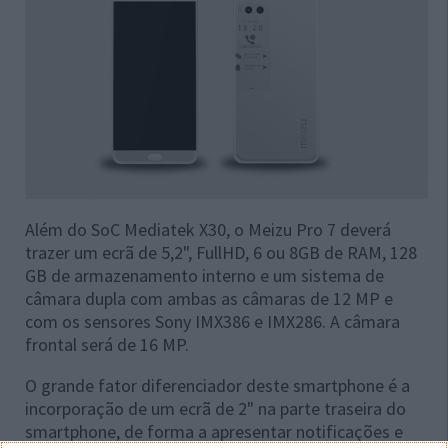
Além do SoC Mediatek X30, o Meizu Pro 7 deverá
trazer um ecrã de 5,2", FullHD, 6 ou 8GB de RAM, 128
GB de armazenamento interno e um sistema de
câmara dupla com ambas as câmaras de 12 MP e
com os sensores Sony IMX386 e IMX286. A câmara
frontal será de 16 MP.
O grande fator diferenciador deste smartphone é a
incorporação de um ecrã de 2" na parte traseira do
smartphone, de forma a apresentar notificações e