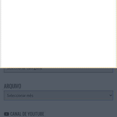
Teste a velocidade da sua Internet
CATEGORIAS
Categorias
ARQUIVO
Arquivo
CANAL DE YOUTUBE