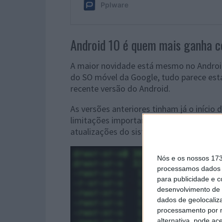
Android 10 é quem mais ganha c
A maior novidade está mesmo no Android 
do SO móvel da Google, tudo parece esta
recente versão do Android.
As versões anteriores tinham já o iníci
limitações importantes. Apenas permit
atualizações do sistema em partições A/
Nós e os nossos 17
processamos dados p
para publicidade e 
desenvolvimento de 
dados de geolocaliza
processamento por n
alternativa, pode ac