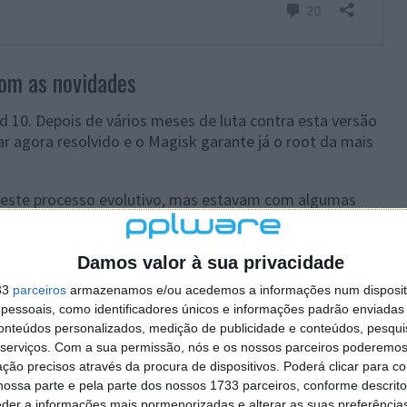
om as novidades
10. Depois de vários meses de luta contra esta versão
r agora resolvido e o Magisk garante já o root da mais
o deste processo evolutivo, mas estavam com algumas
iam root em smartphones com capacidade para
B.
Damos valor à sua privacidade
33
parceiros
armazenamos e/ou acedemos a informações num dispositi
essoais, como identificadores únicos e informações padrão enviadas 
conteúdos personalizados, medição de publicidade e conteúdos, pesqui
serviços.
Com a sua permissão, nós e os nossos parceiros poderemos 
ção precisos através da procura de dispositivos. Poderá clicar para co
ossa parte e pela parte dos nossos 1733 parceiros, conforme descrit
eder a informações mais pormenorizadas e alterar as suas preferência