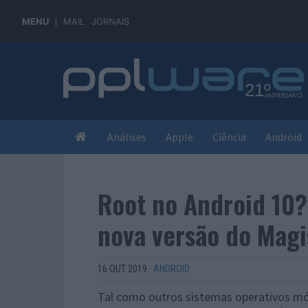
MENU
MAIL
JORNAIS
Análises
Apple
Ciência
Android
Root no Android 10? 
nova versão do Magi
16 OUT 2019
·
ANDROID
Tal como outros sistemas operativos mó