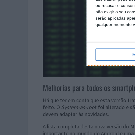
ou recusar o consen
não exigir o seu co
serão aplicadas apen
qualquer momento vol
M
Melhorias para todos os smartp
Há que ter em conta que esta versão tr
feito. O
System-as-roo
t foi alterado e 
devem adaptar às novidades.
A lista completa desta nova versão do 
importante no mundo do Android e uma a