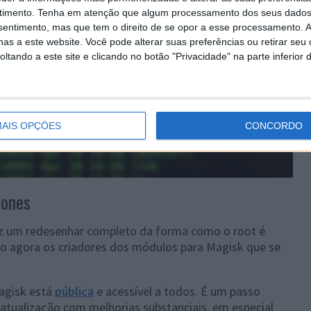
timento.
Tenha em atenção que algum processamento dos seus dados
nsentimento, mas que tem o direito de se opor a esse processamento. A
as a este website. Você pode alterar suas preferências ou retirar seu
tando a este site e clicando no botão "Privacidade" na parte inferior 
AIS OPÇÕES
CONCORDO
hones
az um redesenhar completo da forma como o root é
são agora os criadores dos módulos para Magisk que se
Magisk está
pública
e acessível a todos. É um passo
tualização com melhorias substanciais, em especial