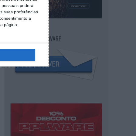
 pessoais poderá
s suas preferências
 consentimento a
da página.
NEWSLETTER PPLWARE