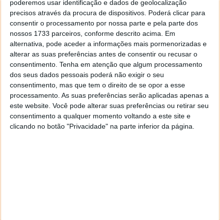
poderemos usar identificação e dados de geolocalização
mas provavelmente também inclui os próximos
precisos através da procura de dispositivos. Poderá clicar para
dobráveis ​​da Samsung, com lançamento previsto
consentir o processamento por nossa parte e pela parte dos
para julho.
nossos 1733 parceiros, conforme descrito acima. Em
alternativa, pode aceder a informações mais pormenorizadas e
Esta data é importante e marcará um novo momento
alterar as suas preferências antes de consentir ou recusar o
dentro do universo Android. A nova versão terá assim
consentimento.
Tenha em atenção que algum processamento
tempo de ser estabilizada e livre de problemas, sendo
dos seus dados pessoais poderá não exigir o seu
por isso melhor quando o próximo Pixel chegar ao
consentimento, mas que tem o direito de se opor a esse
mercado, mais tarde, como é normal na Google.
processamento. As suas preferências serão aplicadas apenas a
este website. Você pode alterar suas preferências ou retirar seu
consentimento a qualquer momento voltando a este site e
clicando no botão "Privacidade" na parte inferior da página.
Este artigo tem mais de um ano
Acompanhe o Pplware no Google Notícias
Proponha uma correção, faça uma sugestão