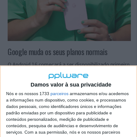
Google muda os seus planos normais
O Android 16 começará a ser disponibilizado primeiro
para os Pixel da Google, ao contrário do que
aconteceu este ano. Nessa altura passou mais de um
Damos valor à sua privacidade
mês entre o lançamento da versão AOSP e o início
das atualizações OTA reais para os smartphones.
Nós e os nossos 1733
parceiros
armazenamos e/ou acedemos
a informações num dispositivo, como cookies, e processamos
Como a Google já referiu, a principal razão para o
dados pessoais, como identificadores únicos e informações
lançamento no início do ano é garantir que mais
padrão enviadas por um dispositivo para publicidade e
smartphones possam ser lançados com ele a bordo.
conteúdos personalizados, medição de publicidade e
Isto inclui, obviamente, a família Pixel 10, que, se a
conteúdos, pesquisa de audiências e desenvolvimento de
serviços.
Com a sua permissão, nós e os nossos parceiros
história de 2024 se repetir, será revelada em agosto,