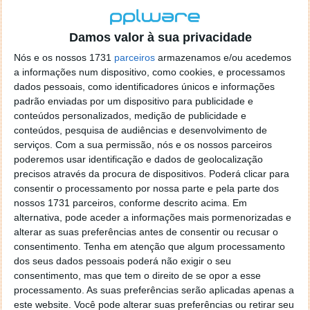
Para além desta app, a Google ativou também um
novo modo dedicado às reparações. Este havia sido
já detetado há algumas semanas, mas agora surge
Damos valor à sua privacidade
oficialmente. É criado para bloquear o acesso à
Nós e os nossos 1731
parceiros
armazenamos e/ou acedemos
informação pessoal do utilizador, ao mesmo tempo
a informações num dispositivo, como cookies, e processamos
que torna qualquer Pixel num dispositivo com uma
dados pessoais, como identificadores únicos e informações
reposição de fábrica aplicada.
padrão enviadas por um dispositivo para publicidade e
conteúdos personalizados, medição de publicidade e
conteúdos, pesquisa de audiências e desenvolvimento de
serviços.
Com a sua permissão, nós e os nossos parceiros
poderemos usar identificação e dados de geolocalização
precisos através da procura de dispositivos. Poderá clicar para
consentir o processamento por nossa parte e pela parte dos
nossos 1731 parceiros, conforme descrito acima. Em
alternativa, pode aceder a informações mais pormenorizadas e
alterar as suas preferências antes de consentir ou recusar o
consentimento.
Tenha em atenção que algum processamento
dos seus dados pessoais poderá não exigir o seu
Google disponibiliza manuais de reparação
consentimento, mas que tem o direito de se opor a esse
processamento. As suas preferências serão aplicadas apenas a
este website. Você pode alterar suas preferências ou retirar seu
Por fim, e para ajudar os utilizadores a realizarem as