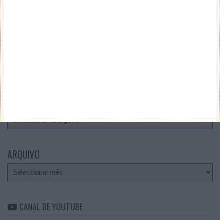
Teste a velocidade da sua Internet
CATEGORIAS
Categorias
ARQUIVO
Arquivo
CANAL DE YOUTUBE