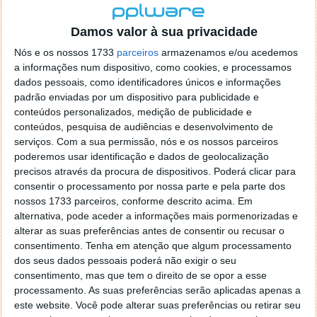
Damos valor à sua privacidade
Nós e os nossos 1733
parceiros
armazenamos e/ou acedemos
a informações num dispositivo, como cookies, e processamos
dados pessoais, como identificadores únicos e informações
padrão enviadas por um dispositivo para publicidade e
conteúdos personalizados, medição de publicidade e
Por agora esta integração ainda surge de forma
conteúdos, pesquisa de audiências e desenvolvimento de
simplificada, pedindo apenas aos utilizadores do
serviços.
Com a sua permissão, nós e os nossos parceiros
Google Maps para confirmar os incidentes
poderemos usar identificação e dados de geolocalização
precisos através da procura de dispositivos. Poderá clicar para
reportados pelos outros condutores, no entanto
consentir o processamento por nossa parte e pela parte dos
deixa a porta aberta para outros tipos de funções ou
nossos 1733 parceiros, conforme descrito acima. Em
integrações futuras.
alternativa, pode aceder a informações mais pormenorizadas e
alterar as suas preferências antes de consentir ou recusar o
A Google procura assim utilizar o Google Maps para
consentimento.
Tenha em atenção que algum processamento
complementar a informação recolhida com o Waze,
dos seus dados pessoais poderá não exigir o seu
dispondo assim de um maior número de utilizadores
consentimento, mas que tem o direito de se opor a esse
para complementar a sua base de dados.
processamento. As suas preferências serão aplicadas apenas a
este website. Você pode alterar suas preferências ou retirar seu