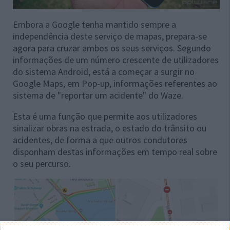
Embora a Google tenha mantido sempre a
independência deste serviço de mapas, prepara-se
agora para cruzar ambos os seus serviços. Segundo
informações de um número crescente de utilizadores
do sistema Android, está a começar a surgir no
Google Maps, em Pop-up, informações referentes ao
sistema de "reportar um acidente" do Waze.
Esta é uma função que permite aos utilizadores
sinalizar obras na estrada, o estado do trânsito ou
acidentes, de forma a que outros condutores
disponham destas informações em tempo real sobre
o seu percurso.