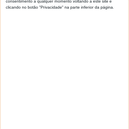
consentimento a qualquer momento voltando a este site e
clicando no botão "Privacidade" na parte inferior da página.
Este artigo tem mais de um ano
Acompanhe o Pplware no Google Notícias
Proponha uma correção, faça uma sugestão
Autor:
Daniel Jesus
Tags:
Android
Google
Google Maps
gps
Mapas
Waze
PRÓXIMO ARTIGO
E os destaques tecnológicos da semana que passou
foram…