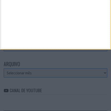
Teste a velocidade da sua Internet
CATEGORIAS
Categorias
ARQUIVO
Arquivo
CANAL DE YOUTUBE