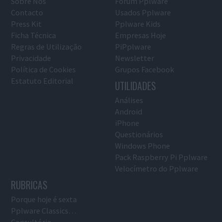
Sobre Nós
Fórum Pplware
Contacto
Usados Pplware
Press Kit
Pplware Kids
Ficha Técnica
Empresas Hoje
Regras de Utilização
PiPplware
Privacidade
Newsletter
Política de Cookies
Grupos Facebook
Estatuto Editorial
UTILIDADES
Análises
Android
iPhone
Questionários
Windows Phone
Pack Raspberry Pi Pplware
Velocímetro do Pplware
RUBRICAS
Porque hoje é sexta
Pplware Classics…