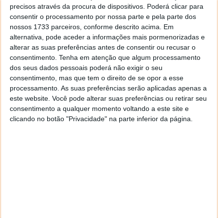
precisos através da procura de dispositivos. Poderá clicar para
consentir o processamento por nossa parte e pela parte dos
Chegam então à lista de sites com ficheiros
nossos 1733 parceiros, conforme descrito acima. Em
guardados. Estes estão ordenados por tamanho de
alternativa, pode aceder a informações mais pormenorizadas e
espaço ocupado, bastando escolher o que querem
alterar as suas preferências antes de consentir ou recusar o
limpar. O processo pode ser repetido para cada um
consentimento.
Tenha em atenção que algum processamento
dos sites presentes.
dos seus dados pessoais poderá não exigir o seu
consentimento, mas que tem o direito de se opor a esse
Limpar os dados dos sites no Chrome
processamento. As suas preferências serão aplicadas apenas a
este website. Você pode alterar suas preferências ou retirar seu
Ao escolherem um site, vão ver os dados que este
consentimento a qualquer momento voltando a este site e
tem armazenados. Está também presente a opção
clicando no botão "Privacidade" na parte inferior da página.
para removerem esses dados. Basta que carreguem
no ícone do caixote do lixo para iniciarem o processo.