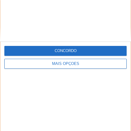
desde já, no direito de excluir comentários e textos
que julgar ofensivos, difamatórios, caluniosos,
preconceituosos ou de alguma forma prejudiciais a
terceiros. Textos de caráter promocional ou
inseridos no sistema sem a devida identificação do
seu autor (nome completo e endereço válido de
email) também poderão ser excluídos.
CONCORDO
MAIS OPÇÕES
PUB