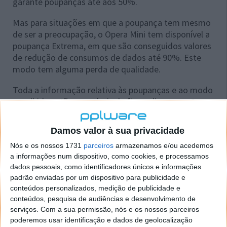
garante poupanças até aos 50%.
Mas para situações em que a poupança tem mesmo
de ser a preocupação, o Opera Mini tem disponível a
poupança Extrema, em que são conseguidos valores
de redução de consumos de dados até 90%. Este
modo tem alguma perda de qualidade.
Toda a informação relativa às poupanças e ao modo
escolhido estão acessíveis de firma directa no Opera
Mini, para ajudar os utilizadores a controlar os seus
smartphones e os planos de dados.
Damos valor à sua privacidade
Claro que para além desta novidade existem outras,
Nós e os nossos 1731
parceiros
armazenamos e/ou acedemos
relacionadas com a velocidade de renderização dos
a informações num dispositivo, como cookies, e processamos
dados pessoais, como identificadores únicos e informações
conteúdos e uma melhoria geral na interface de
padrão enviadas por um dispositivo para publicidade e
gravação de ficheiros. Na versão anterior tinham
conteúdos personalizados, medição de publicidade e
chegado alterações significativas no gestor de
conteúdos, pesquisa de audiências e desenvolvimento de
separadores, a chegada do modo de navegação
serviços.
Com a sua permissão, nós e os nossos parceiros
privada (private browsing) e uma alterações na
poderemos usar identificação e dados de geolocalização