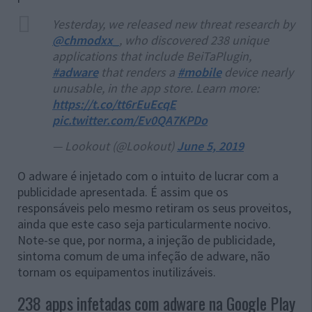
Yesterday, we released new threat research by
@chmodxx_
, who discovered 238 unique
applications that include BeiTaPlugin,
#adware
that renders a
#mobile
device nearly
unusable, in the app store. Learn more:
https://t.co/tt6rEuEcqE
pic.twitter.com/Ev0QA7KPDo
— Lookout (@Lookout)
June 5, 2019
O adware é injetado com o intuito de lucrar com a
publicidade apresentada. É assim que os
responsáveis pelo mesmo retiram os seus proveitos,
ainda que este caso seja particularmente nocivo.
Note-se que, por norma, a injeção de publicidade,
sintoma comum de uma infeção de adware, não
tornam os equipamentos inutilizáveis.
238 apps infetadas com adware na Google Play