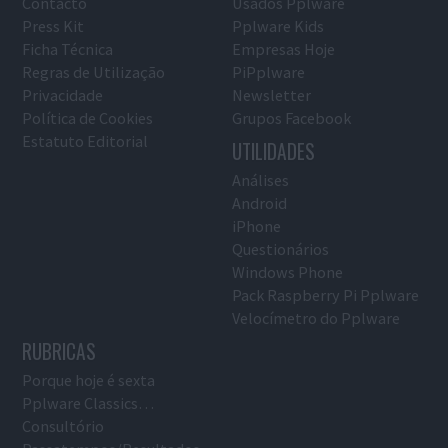
Contacto
Usados Pplware
Press Kit
Pplware Kids
Ficha Técnica
Empresas Hoje
Regras de Utilização
PiPplware
Privacidade
Newsletter
Política de Cookies
Grupos Facebook
Estatuto Editorial
UTILIDADES
Análises
Android
iPhone
Questionários
Windows Phone
Pack Raspberry Pi Pplware
Velocímetro do Pplware
RUBRICAS
Porque hoje é sexta
Pplware Classics…
Consultório