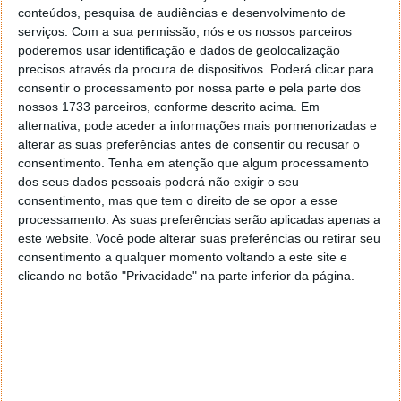
The adware "BeiTaPlugin" is used by over 230
conteúdos, pesquisa de audiências e desenvolvimento de
apps, which have a total of 440 million
serviços.
Com a sua permissão, nós e os nossos parceiros
downloads in Google's PlayStore. Recently, its
poderemos usar identificação e dados de geolocalização
behaviour changed, impacting normal mobil…
precisos através da procura de dispositivos. Poderá clicar para
https://t.co/hbZWBlgFWD
consentir o processamento por nossa parte e pela parte dos
https://t.co/2vzaIuO9ea
nossos 1733 parceiros, conforme descrito acima. Em
alternativa, pode aceder a informações mais pormenorizadas e
— Thomas Tschersich (@Ttschersich)
June 5,
alterar as suas preferências antes de consentir ou recusar o
2019
consentimento.
Tenha em atenção que algum processamento
dos seus dados pessoais poderá não exigir o seu
Assim que o BeiTaAd está instalado no hospedeiro,
consentimento, mas que tem o direito de se opor a esse
chegando através de uma das apps infetadas,
processamento. As suas preferências serão aplicadas apenas a
este website. Você pode alterar suas preferências ou retirar seu
começa a "tempestade" de publicidade. Até mesmo
consentimento a qualquer momento voltando a este site e
quando o ecrã está bloqueado, e mesmo no ecrã de
clicando no botão "Privacidade" na parte inferior da página.
bloqueio. Seja ao preencher todo o ecrã, bem como
em anúncios menores, a publicidade toma conta do
dispositivo.
440 milhões ou mais downloads em dispositivos
Android