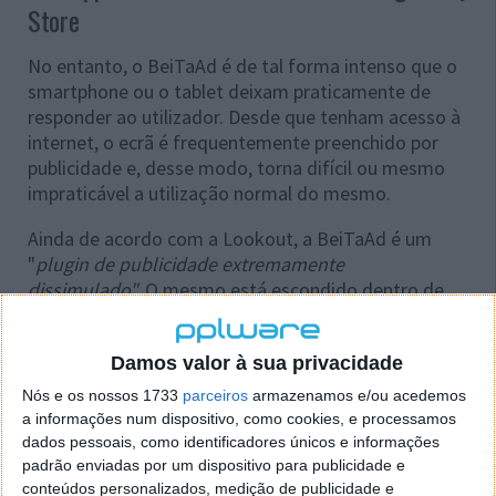
Store
No entanto, o BeiTaAd é de tal forma intenso que o
smartphone ou o tablet deixam praticamente de
responder ao utilizador. Desde que tenham acesso à
internet, o ecrã é frequentemente preenchido por
publicidade e, desse modo, torna difícil ou mesmo
impraticável a utilização normal do mesmo.
Ainda de acordo com a Lookout, a BeiTaAd é um
"
plugin de publicidade extremamente
dissimulado".
O mesmo está escondido dentro de
várias apps populares para Android. Aliás, uma das
mais populares é o teclado
TouchPal
, ainda presente
Damos valor à sua privacidade
na Google Play Store em diversas versões (gratuita,
Pro, etc).
Nós e os nossos 1733
parceiros
armazenamos e/ou acedemos
a informações num dispositivo, como cookies, e processamos
Adware affects 440 million Android users
dados pessoais, como identificadores únicos e informações
#ThreatoftheDay
padrão enviadas por um dispositivo para publicidade e
conteúdos personalizados, medição de publicidade e