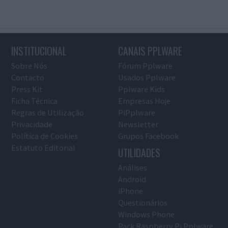
INSTITUCIONAL
CANAIS PPLWARE
Sobre Nós
Fórum Pplware
Contacto
Usados Pplware
Press Kit
Pplware Kids
Ficha Técnica
Empresas Hoje
Regras de Utilização
PiPplware
Privacidade
Newsletter
Política de Cookies
Grupos Facebook
Estatuto Editorial
UTILIDADES
Análises
Android
iPhone
Questionários
Windows Phone
Pack Raspberry Pi Pplware