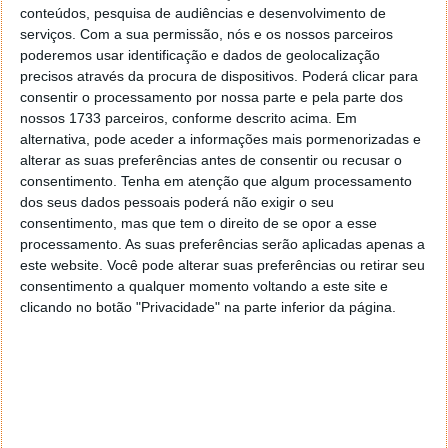
conteúdos, pesquisa de audiências e desenvolvimento de
serviços.
Com a sua permissão, nós e os nossos parceiros
poderemos usar identificação e dados de geolocalização
precisos através da procura de dispositivos. Poderá clicar para
consentir o processamento por nossa parte e pela parte dos
De acordo com informações de peritos de
nossos 1733 parceiros, conforme descrito acima. Em
segurança, as apps apresentam uma interface de
alternativa, pode aceder a informações mais pormenorizadas e
autenticação do Facebook só que possui código
alterar as suas preferências antes de consentir ou recusar o
escondido é capaz de roubar as credenciais. Sempre
consentimento.
Tenha em atenção que algum processamento
que tiver de instalar uma app no seu Android,
dos seus dados pessoais poderá não exigir o seu
certifique-se que precisa mesmo dessa app. Além
consentimento, mas que tem o direito de se opor a esse
disso, faça uma pequena pesquisa para perceber o
processamento. As suas preferências serão aplicadas apenas a
feedback dos utilizadores. Não devem também
este website. Você pode alterar suas preferências ou retirar seu
instalar apps fora da loja oficial de apps da Google.
consentimento a qualquer momento voltando a este site e
clicando no botão "Privacidade" na parte inferior da página.
Não se esqueçam também de mudar com alguma
regularidade as passwords dos serviços online, como
por exemplo das redes sociais.