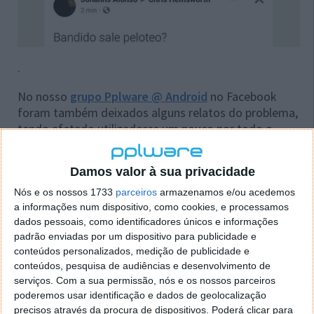
.
No nosso
grupo Pplware @ Android
no Facebook
foram também deixados alguns relatos do problema,
tendo afetado utilizadores um pouco por todo o
mundo.
Damos valor à sua privacidade
Segundo a
Sky News
, a Meta estava ciente do
problema, tendo este já sido corrigido. Segundo a
Nós e os nossos 1733
parceiros
armazenamos e/ou acedemos
empresa, deveu-se a "uma mudança de
a informações num dispositivo, como cookies, e processamos
configuração" feita esta manhã, que foi resolvida "o
dados pessoais, como identificadores únicos e informações
mais rápido possível". A empresa também pediu
padrão enviadas por um dispositivo para publicidade e
conteúdos personalizados, medição de publicidade e
desculpas pelos inconvenientes provocados aos
conteúdos, pesquisa de audiências e desenvolvimento de
utilizadores.
serviços.
Com a sua permissão, nós e os nossos parceiros
poderemos usar identificação e dados de geolocalização
precisos através da procura de dispositivos. Poderá clicar para