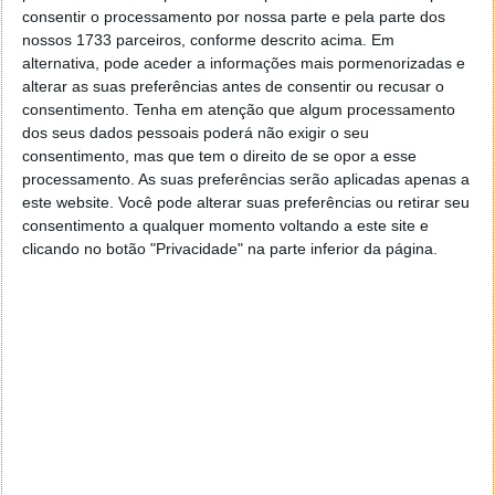
consentir o processamento por nossa parte e pela parte dos
Este artigo tem mais de um ano
nossos 1733 parceiros, conforme descrito acima. Em
alternativa, pode aceder a informações mais pormenorizadas e
alterar as suas preferências antes de consentir ou recusar o
consentimento.
Tenha em atenção que algum processamento
Acompanhe o Pplware no Google Notícias
dos seus dados pessoais poderá não exigir o seu
consentimento, mas que tem o direito de se opor a esse
processamento. As suas preferências serão aplicadas apenas a
Proponha uma correção, faça uma sugestão
este website. Você pode alterar suas preferências ou retirar seu
consentimento a qualquer momento voltando a este site e
Autor:
Maria Inês Coelho
clicando no botão "Privacidade" na parte inferior da página.
Tags:
Facebook
feed
PRÓXIMO ARTIGO
Monster Hunter Rise já tem mais de 11 milhões de
cópias vendidas