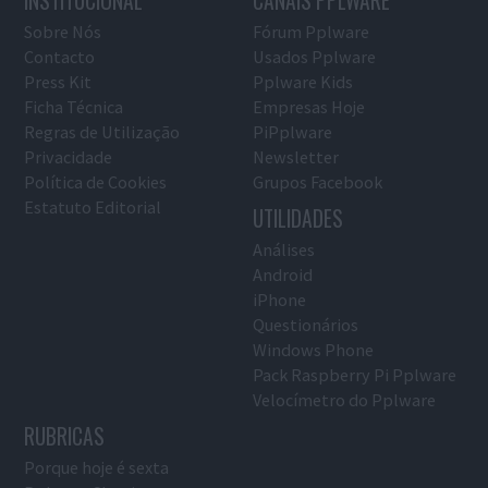
INSTITUCIONAL
CANAIS PPLWARE
Sobre Nós
Fórum Pplware
Contacto
Usados Pplware
Press Kit
Pplware Kids
Ficha Técnica
Empresas Hoje
Regras de Utilização
PiPplware
Privacidade
Newsletter
Política de Cookies
Grupos Facebook
Estatuto Editorial
UTILIDADES
Análises
Android
iPhone
Questionários
Windows Phone
Pack Raspberry Pi Pplware
Velocímetro do Pplware
RUBRICAS
Porque hoje é sexta