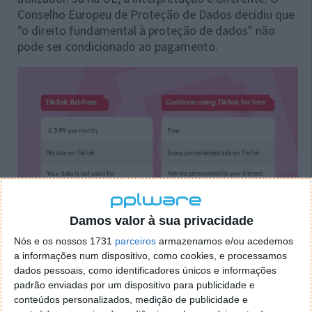
Conselho Europeu de Proteção de Dados decidiu que
"o direito fundamental à proteção de dados" não
pode ser condicionado ao pagamento.
Damos valor à sua privacidade
Nós e os nossos 1731
parceiros
armazenamos e/ou acedemos
Chega no Reino Unido, mas pode passar a UE
a informações num dispositivo, como cookies, e processamos
dados pessoais, como identificadores únicos e informações
Foi precisamente isso que levou à multa de 200
padrão enviadas por um dispositivo para publicidade e
milhões de euros contra a Meta. A Comissão decidiu
conteúdos personalizados, medição de publicidade e