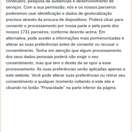
que a escolha binária entre "pagar ou ser perfilado"
conteúdos, pesquisa de audiências e desenvolvimento de
não garantia o consentimento livre. Isto tal como
serviços.
Com a sua permissão, nós e os nossos parceiros
definido pela Lei de Marketing dos Media (DMA). A
poderemos usar identificação e dados de geolocalização
precisos através da procura de dispositivos. Poderá clicar para
Meta foi obrigada a oferecer uma terceira opção,
consentir o processamento por nossa parte e pela parte dos
baseada em anúncios "menos personalizados".
nossos 1731 parceiros, conforme descrito acima. Em
alternativa, pode aceder a informações mais pormenorizadas e
A Comissão ameaça ainda com coimas diárias até
alterar as suas preferências antes de consentir ou recusar o
5% da receita global em caso de incumprimento. A
consentimento.
Tenha em atenção que algum processamento
Noyb (ONG austríaca de Max Schrems) e outras 27
dos seus dados pessoais poderá não exigir o seu
organizações tinham instado o CEPD (Comité
consentimento, mas que tem o direito de se opor a esse
Europeu para a Protecção de Dados) a bloquear o
processamento. As suas preferências serão aplicadas apenas a
modelo. O TikTok não especificou se planeia lançar o
este website. Você pode alterar suas preferências ou retirar seu
serviço de subscrição em França ou no resto da UE.
consentimento a qualquer momento voltando a este site e
clicando no botão "Privacidade" na parte inferior da página.
Dado o destino do Meta, esta cautela é
compreensível. O Reino Unido está a servir como
campo de testes. Se o modelo funcionar aí, o TikTok
poderá tentar uma adaptação europeia incorporando
a tão discutida terceira via exigida por Bruxelas.
Enquanto isso, os utilizadores do TikTok na UE