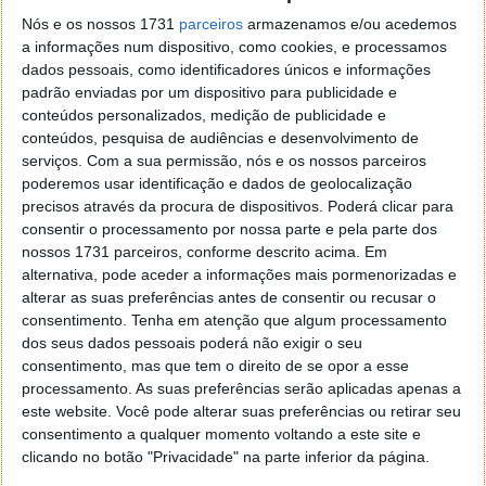
Nós e os nossos 1731
parceiros
armazenamos e/ou acedemos
a informações num dispositivo, como cookies, e processamos
dados pessoais, como identificadores únicos e informações
padrão enviadas por um dispositivo para publicidade e
conteúdos personalizados, medição de publicidade e
conteúdos, pesquisa de audiências e desenvolvimento de
serviços.
Com a sua permissão, nós e os nossos parceiros
poderemos usar identificação e dados de geolocalização
precisos através da procura de dispositivos. Poderá clicar para
consentir o processamento por nossa parte e pela parte dos
nossos 1731 parceiros, conforme descrito acima. Em
alternativa, pode aceder a informações mais pormenorizadas e
7. Caso não apareça logo a aplicação, arraste para o
alterar as suas preferências antes de consentir ou recusar o
consentimento.
Tenha em atenção que algum processamento
lado e clique em "Mais".
dos seus dados pessoais poderá não exigir o seu
consentimento, mas que tem o direito de se opor a esse
8. Agora, arraste para baixo e selecione a app "Hello
processamento. As suas preferências serão aplicadas apenas a
Transcribe".
este website. Você pode alterar suas preferências ou retirar seu
consentimento a qualquer momento voltando a este site e
Finalmente, aparecer-lhe-á o áudio do WhatsApp de
clicando no botão "Privacidade" na parte inferior da página.
forma escrita.