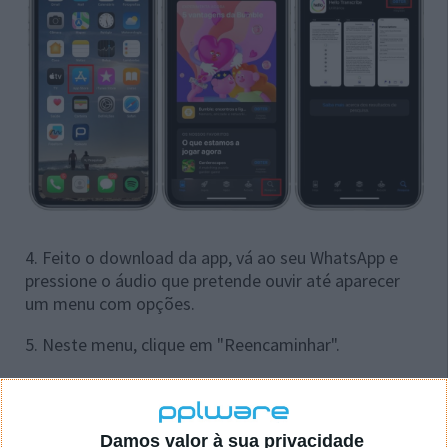
4. Feito o download da app, vá ao seu WhatsApp e
pressione o áudio que pretende ouvir até aparecer
um menu com opções.
5. Neste menu, clique em "Reencaminhar".
6. Agora, clique no ícone de Partilhar.
Damos valor à sua privacidade