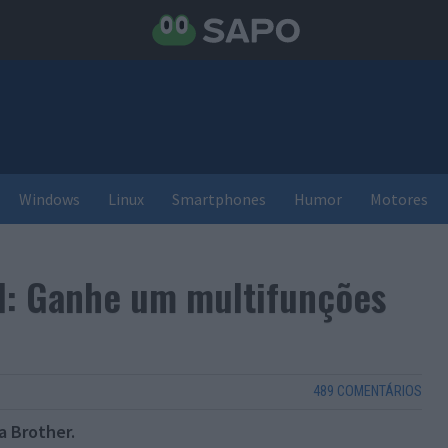
Windows
Linux
Smartphones
Humor
Motores
l: Ganhe um multifunções
489 COMENTÁRIOS
 Brother.