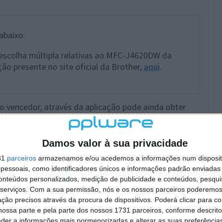
abaixo.
escolha múltipla relativas ao MFC-J4620DW da
o presente no site oficial da Brother,
aqui
.
o vencedor, através da aplicação pode ainda obter
e a Brother, este Natal vou imprimir...
" (+2
Damos valor à sua privacidade
31
parceiros
armazenamos e/ou acedemos a informações num dispositi
icação "Confirmo que vou submeter/já submeti o meu
essoais, como identificadores únicos e informações padrão enviadas 
omentário na secção de comentários abaixo, nesta
conteúdos personalizados, medição de publicidade e conteúdos, pesqui
e efectuou o registo na aplicação. Seja criativo!
serviços.
Com a sua permissão, nós e os nossos parceiros poderemos 
ção precisos através da procura de dispositivos. Poderá clicar para co
 sociais (+1 inscrição por cada acesso ao passatempo
ossa parte e pela parte dos nossos 1731 parceiros, conforme descrit
eder a informações mais pormenorizadas e alterar as suas preferência