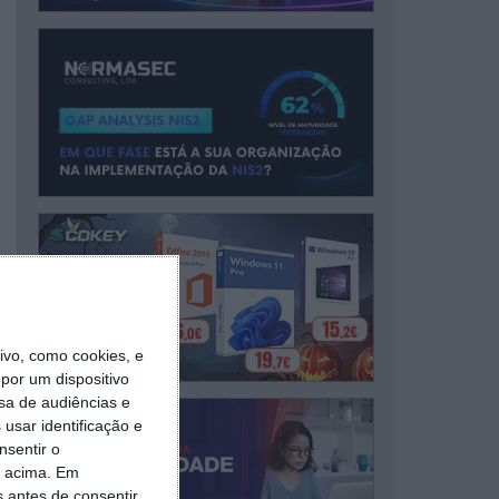
vo, como cookies, e
por um dispositivo
sa de audiências e
usar identificação e
nsentir o
o acima. Em
s antes de consentir