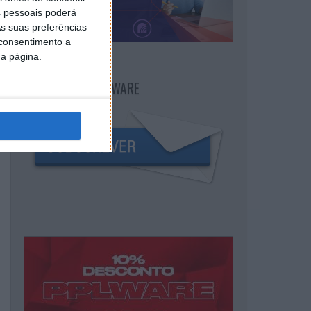
 pessoais poderá
s suas preferências
 consentimento a
da página.
NEWSLETTER PPLWARE