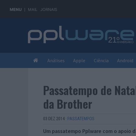
MENU
MAIL
JORNAIS
Análises
Apple
Ciência
Android
Passatempo de Nata
da Brother
03 DEZ 2014
·
PASSATEMPOS
Um passatempo Pplware com o apoio da