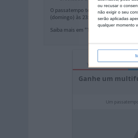
ou recusar o consen
O passatempo tem início hoje, dia 3 
não exigir o seu co
(domingo) às 23:59.
serão aplicadas apen
qualquer momento vol
Saiba mais em "Terms & Conditions".
M