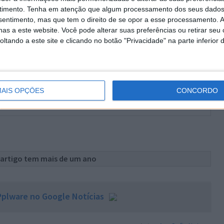
timento.
Tenha em atenção que algum processamento dos seus dados
nsentimento, mas que tem o direito de se opor a esse processamento. A
as a este website. Você pode alterar suas preferências ou retirar seu
tando a este site e clicando no botão "Privacidade" na parte inferior 
AIS OPÇÕES
CONCORDO
 artigo tem mais de um ano
plware no Google Notícias