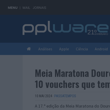
MENU
MAIL
JORNAIS
Análises
Apple
Ciência
Android
Meia Maratona Dour
10 vouchers que tem
10 MAI 2024
·
PASSATEMPOS
A 17.ª edição da Meia Maratona do Douro