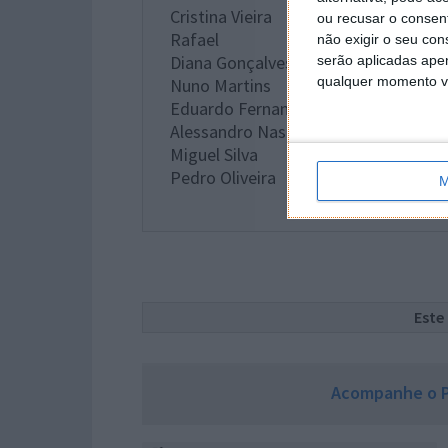
Cristina Vieira
ou recusar o consen
Rafael
não exigir o seu co
Diana Gonçalves
serão aplicadas apen
qualquer momento vol
Nuno Martins
Eduardo Fernandes
Alessandro Nascimento
Miguel Silva
Pedro Oliveira
M
Este
Acompanhe o P