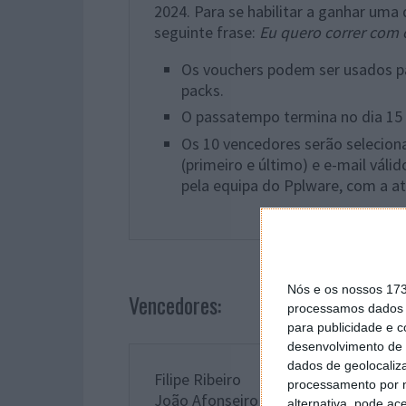
2024. Para se habilitar a ganhar uma
seguinte frase:
Eu quero correr com 
Os vouchers podem ser usados pa
packs.
O passatempo termina no dia 15 
Os 10 vencedores serão selecion
(primeiro e último) e e-mail váli
pela equipa do Pplware, com a at
Nós e os nossos 17
Vencedores:
processamos dados p
para publicidade e 
desenvolvimento de 
dados de geolocaliza
Filipe Ribeiro
processamento por n
João Afonseiro
alternativa, pode ac