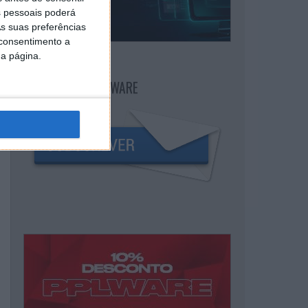
 pessoais poderá
s suas preferências
 consentimento a
da página.
NEWSLETTER PPLWARE