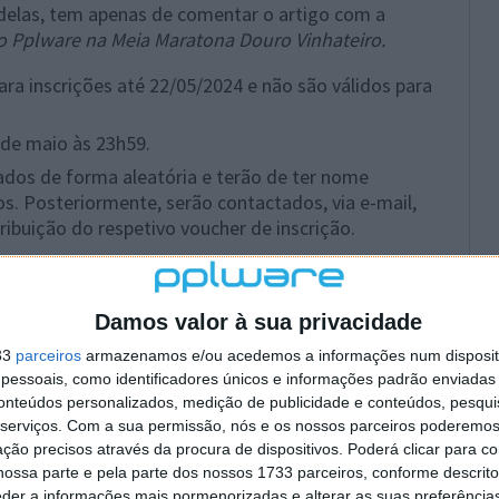
 delas, tem apenas de comentar o artigo com a
o Pplware na Meia Maratona Douro Vinhateiro.
ra inscrições até 22/05/2024 e não são válidos para
de maio às 23h59.
ados de forma aleatória e terão de ter nome
dos. Posteriormente, serão contactados, via e-mail,
ribuição do respetivo voucher de inscrição.
Damos valor à sua privacidade
33
parceiros
armazenamos e/ou acedemos a informações num dispositi
essoais, como identificadores únicos e informações padrão enviadas 
conteúdos personalizados, medição de publicidade e conteúdos, pesqui
serviços.
Com a sua permissão, nós e os nossos parceiros poderemos 
ção precisos através da procura de dispositivos. Poderá clicar para co
ossa parte e pela parte dos nossos 1733 parceiros, conforme descrit
eder a informações mais pormenorizadas e alterar as suas preferência