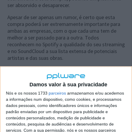
ser absorvido e desaparecer.
Apesar de ser apenas um rumor, é certo que esta
compra poderá ser extremamente importante para
ambas as empresas, com o que cada uma tem de
melhor a ser passado para a outra. Todos
reconhecem no Spotify a qualidade do seu streaming
e no SoundCloud a sua lista extensa de potenciais
artistas e das suas obras.
Financial Times
Damos valor à sua privacidade
Nós e os nossos 1733
parceiros
armazenamos e/ou acedemos
a informações num dispositivo, como cookies, e processamos
Este artigo tem mais de um ano
dados pessoais, como identificadores únicos e informações
padrão enviadas por um dispositivo para publicidade e
conteúdos personalizados, medição de publicidade e
conteúdos, pesquisa de audiências e desenvolvimento de
Acompanhe o Pplware no Google Notícias
serviços.
Com a sua permissão, nós e os nossos parceiros