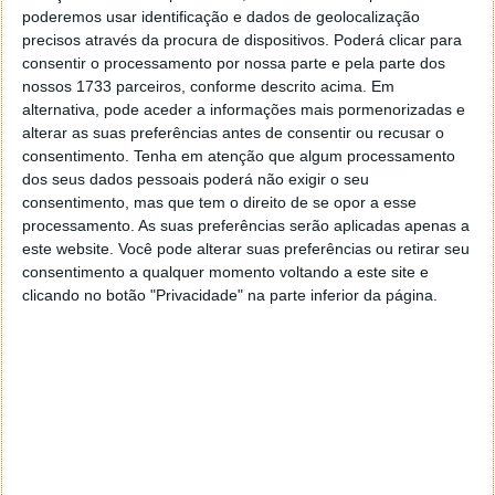
poderemos usar identificação e dados de geolocalização
precisos através da procura de dispositivos. Poderá clicar para
Proponha uma correção, faça uma sugestão
consentir o processamento por nossa parte e pela parte dos
nossos 1733 parceiros, conforme descrito acima. Em
Autor:
Pedro Simões
alternativa, pode aceder a informações mais pormenorizadas e
alterar as suas preferências antes de consentir ou recusar o
consentimento.
Tenha em atenção que algum processamento
dos seus dados pessoais poderá não exigir o seu
Tags:
Compra
soundCloud
Spotify
consentimento, mas que tem o direito de se opor a esse
processamento. As suas preferências serão aplicadas apenas a
este website. Você pode alterar suas preferências ou retirar seu
consentimento a qualquer momento voltando a este site e
PRÓXIMO ARTIGO
clicando no botão "Privacidade" na parte inferior da página.
BlackBerry abandona definitivamente o fabrico de
smartphones
ARTIGO ANTERIOR
Análise: Samsung Galaxy Note7, produtividade pura