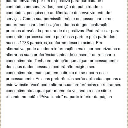
com o nome do artista pop Andy Warhol.
padrão enviadas por um dispositivo para publicidade e
conteúdos personalizados, medição de publicidade e
In
Wikipedia
conteúdos, pesquisa de audiências e desenvolvimento de
serviços.
Com a sua permissão, nós e os nossos parceiros
poderemos usar identificação e dados de geolocalização
precisos através da procura de dispositivos. Poderá clicar para
Siga o Pplware Classics no Spotify
consentir o processamento por nossa parte e pela parte dos
nossos 1733 parceiros, conforme descrito acima. Em
alternativa, pode aceder a informações mais pormenorizadas e
alterar as suas preferências antes de consentir ou recusar o
consentimento.
Tenha em atenção que algum processamento
dos seus dados pessoais poderá não exigir o seu
consentimento, mas que tem o direito de se opor a esse
processamento. As suas preferências serão aplicadas apenas a
este website. Você pode alterar suas preferências ou retirar seu
consentimento a qualquer momento voltando a este site e
clicando no botão "Privacidade" na parte inferior da página.