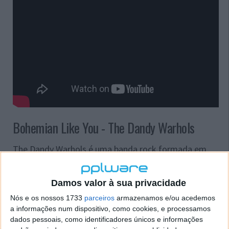
Bohemian Like You - The Dandy Warhols
The Dandy Warhols é uma banda rock formada em
Portland, Oregon por Courtney Taylor-Taylor (VOZ,
guitarra), Zia McCabe (teclado), Peter Holmström
Damos valor à sua privacidade
(guitarra), e Eric Hedford (bateria) no ano de 1994.
Quando Hedford deixou a banda em 1998, Brent De
Nós e os nossos 1733
parceiros
armazenamos e/ou acedemos
Boer, primo de Taylor-Taylor, substitui-o como
a informações num dispositivo, como cookies, e processamos
baterista. O nome da banda é um jogo de palavras
dados pessoais, como identificadores únicos e informações